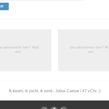
UR
w advertentie hier? Mail
Uw advertentie hier? Ma
ons
ons
Ik kwam, ik zocht, ik vond - Julius Caesar / 47 v.Chr. ;)