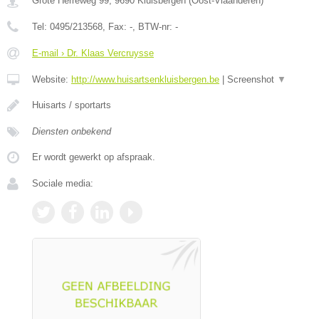
Grote Herreweg 99
,
9690
Kluisbergen
(
Oost-Vlaanderen
)
Tel:
0495/213568
, Fax:
-
, BTW-nr:
-
E-mail › Dr. Klaas Vercruysse
Website:
http://www.huisartsenkluisbergen.be
|
Screenshot
▼
Huisarts / sportarts
Diensten onbekend
Er wordt gewerkt op afspraak.
Sociale media: