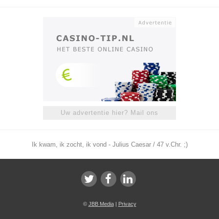
Uw advertentie hier? Mail ons
Ik kwam, ik zocht, ik vond - Julius Caesar / 47 v.Chr. ;)
©
JBB Media
|
Privacy