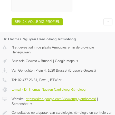
BEKIJK VOLLEDIG PROFIEL
Dr Thomas Nguyen Cardioloog Ritmoloog
Niet gevestigd in de plaats Amougies en in de provincie
Henegouwen.
Brussels-Gewest
»
Brussel
|
Google maps
▼
Van Gehuchten Plein 4
,
1020
Brussel
(
Brussels-Gewest
)
Tel:
02 477 26 61
, Fax:
-
, BTW-nr:
-
E-mail › Dr Thomas Nguyen Cardioloog Ritmoloog
Website:
https://sites.google.com/view/drnguyenthomas/
|
Screenshot
▼
Consultaties op afspraak van cardiologie, ritmologie en controle van