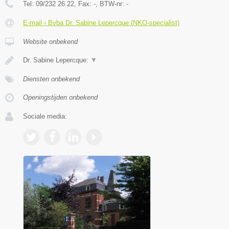
Tel:
09/232 26 22
, Fax:
-
, BTW-nr:
-
E-mail › Bvba Dr. Sabine Lepercque (NKO-specialist)
Website onbekend
Dr. Sabine Lepercque:
▼
Diensten onbekend
Openingstijden onbekend
Sociale media: