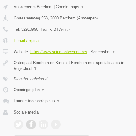
Antwerpen
»
Berchem
|
Google maps
▼
Grotesteenweg 558
,
2600
Berchem
(
Antwerpen
)
Tel:
32910990
, Fax:
-
, BTW-nr:
-
E-mail › Spina
Website:
https://www.spina-antwerpen.be/
|
Screenshot
▼
Osteopaat Berchem en Kinesist Berchem met specialisaties in
Rugschool
▼
Diensten onbekend
Openingstijden
▼
Laatste facebook posts
▼
Sociale media: