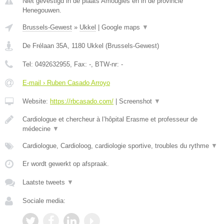
Niet gevestigd in de plaats Amougies en in de provincie
Henegouwen.
Brussels-Gewest
»
Ukkel
|
Google maps
▼
De Frélaan 35A
,
1180
Ukkel
(
Brussels-Gewest
)
Tel:
0492632955
, Fax:
-
, BTW-nr:
-
E-mail › Ruben Casado Arroyo
Website:
https://rbcasado.com/
|
Screenshot
▼
Cardiologue et chercheur à l’hôpital Erasme et professeur de
médecine
▼
Cardiologue, Cardioloog, cardiologie sportive, troubles du rythme
▼
Er wordt gewerkt op afspraak.
Laatste tweets
▼
Sociale media: