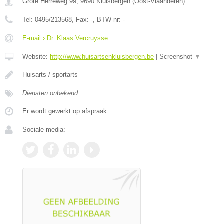
Grote Herreweg 99
,
9690
Kluisbergen
(
Oost-Vlaanderen
)
Tel:
0495/213568
, Fax:
-
, BTW-nr:
-
E-mail › Dr. Klaas Vercruysse
Website:
http://www.huisartsenkluisbergen.be
|
Screenshot
▼
Huisarts / sportarts
Diensten onbekend
Er wordt gewerkt op afspraak.
Sociale media: