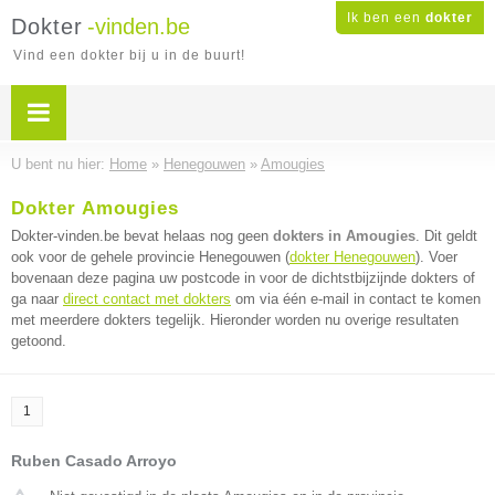
Ik ben een
dokter
Dokter
-vinden.be
Vind een dokter bij u in de buurt!
U bent nu hier:
Home
»
Henegouwen
»
Amougies
Dokter Amougies
Dokter-vinden.be bevat helaas nog geen
dokters in Amougies
. Dit geldt
ook voor de gehele provincie Henegouwen (
dokter Henegouwen
). Voer
bovenaan deze pagina uw postcode in voor de dichtstbijzijnde dokters of
ga naar
direct contact met dokters
om via één e-mail in contact te komen
met meerdere dokters tegelijk. Hieronder worden nu overige resultaten
getoond.
1
Ruben Casado Arroyo