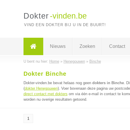
Dokter
-vinden.be
VIND EEN DOKTER BIJ U IN DE BUURT!
Nieuws
Zoeken
Contact
U bent nu hier:
Home
»
Henegouwen
»
Binche
Dokter Binche
Dokter-vinden.be bevat helaas nog geen
dokters in Binche
. D
(
dokter Henegouwen
). Voer bovenaan deze pagina uw postcode i
direct contact met dokters
om via één e-mail in contact te kome
worden nu overige resultaten getoond.
1