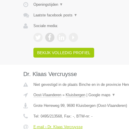
Openingstijden
▼
Laatste facebook posts
▼
Sociale media:
BEKIJK VOLLEDIG PROFIEL
Dr. Klaas Vercruysse
Niet gevestigd in de plaats Binche en in de provincie H
Oost-Vlaanderen
»
Kluisbergen
|
Google maps
▼
Grote Herreweg 99
,
9690
Kluisbergen
(
Oost-Vlaanderen
)
Tel:
0495/213568
, Fax:
-
, BTW-nr:
-
E-mail › Dr. Klaas Vercruysse