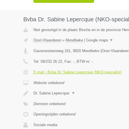
Bvba Dr. Sabine Lepercque (NKO-speciali
Niet gevestigd in de plaats Binche en in de provincie H
Oost-Vlaanderen
»
Merelbeke
|
Google maps
▼
Gaversesteenweg 161
,
9820
Merelbeke
(
Oost-Vlaandere
Tel:
09/232 26 22
, Fax:
-
, BTW-nr:
-
E-mail › Bvba Dr. Sabine Lepercque (NKO-specialist)
Website onbekend
Dr. Sabine Lepercque:
▼
Diensten onbekend
Openingstijden onbekend
Sociale media: