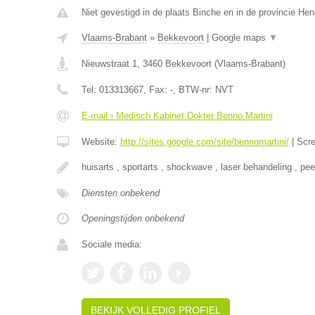
Niet gevestigd in de plaats Binche en in de provincie H
Vlaams-Brabant
»
Bekkevoort
|
Google maps
▼
Nieuwstraat 1
,
3460
Bekkevoort
(
Vlaams-Brabant
)
Tel:
013313667
, Fax:
-
, BTW-nr:
NVT
E-mail › Medisch Kabinet Dokter Benno Martini
Website:
http://sites.google.com/site/bennomartini/
|
Scr
huisarts , sportarts , shockwave , laser behandeling , pee
Diensten onbekend
Openingstijden onbekend
Sociale media:
BEKIJK VOLLEDIG PROFIEL