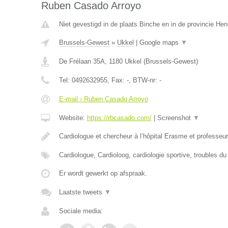
Ruben Casado Arroyo
Niet gevestigd in de plaats Binche en in de provincie H
Brussels-Gewest
»
Ukkel
|
Google maps
▼
De Frélaan 35A
,
1180
Ukkel
(
Brussels-Gewest
)
Tel:
0492632955
, Fax:
-
, BTW-nr:
-
E-mail › Ruben Casado Arroyo
Website:
https://rbcasado.com/
|
Screenshot
▼
Cardiologue et chercheur à l’hôpital Erasme et professe
Cardiologue, Cardioloog, cardiologie sportive, troubles d
Er wordt gewerkt op afspraak.
Laatste tweets
▼
Sociale media: