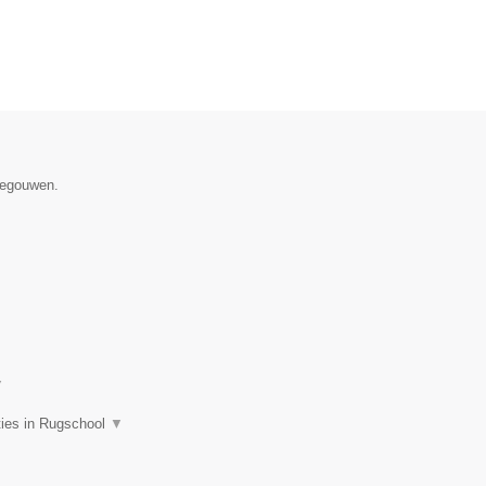
enegouwen.
▼
ties in Rugschool
▼