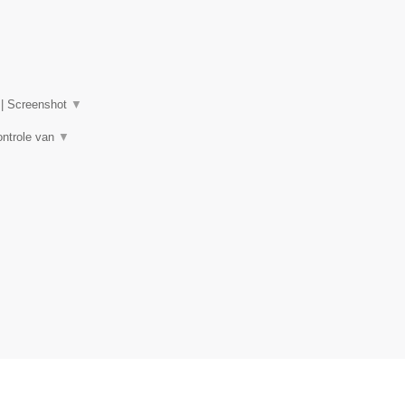
|
Screenshot
▼
ontrole van
▼