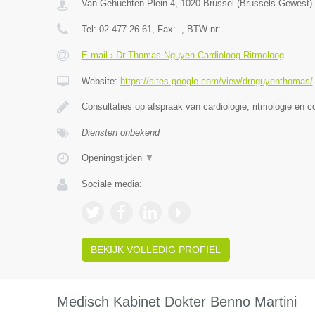
Van Gehuchten Plein 4
,
1020
Brussel
(
Brussels-Gewest
)
Tel:
02 477 26 61
, Fax:
-
, BTW-nr:
-
E-mail › Dr Thomas Nguyen Cardioloog Ritmoloog
Website:
https://sites.google.com/view/drnguyenthomas/
Consultaties op afspraak van cardiologie, ritmologie en c
Diensten onbekend
Openingstijden
▼
Sociale media:
BEKIJK VOLLEDIG PROFIEL
Medisch Kabinet Dokter Benno Martini