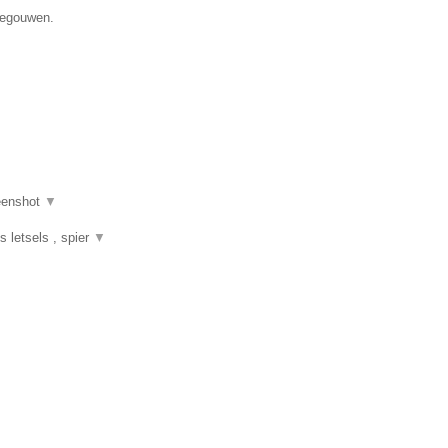
enegouwen.
eenshot
▼
s letsels , spier
▼