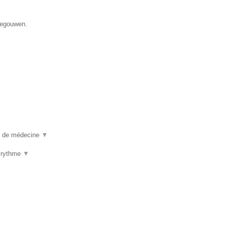
enegouwen.
ur de médecine
▼
u rythme
▼