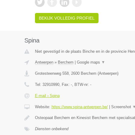
BEKIJK VOLLEDIG PROFIEL
Spina
Niet gevestigd in de plaats Binche en in de provincie H
Antwerpen
»
Berchem
|
Google maps
▼
Grotesteenweg 558
,
2600
Berchem
(
Antwerpen
)
Tel:
32910990
, Fax:
-
, BTW-nr:
-
E-mail › Spina
Website:
https://www.spina-antwerpen.be/
|
Screenshot
Osteopaat Berchem en Kinesist Berchem met specialisa
Diensten onbekend