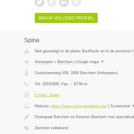
BEKIJK VOLLEDIG PROFIEL
Spina
Niet gevestigd in de plaats Bouffioulx en in de provinci
Antwerpen
»
Berchem
|
Google maps
▼
Grotesteenweg 558
,
2600
Berchem
(
Antwerpen
)
Tel:
32910990
, Fax:
-
, BTW-nr:
-
E-mail › Spina
Website:
https://www.spina-antwerpen.be/
|
Screenshot
Osteopaat Berchem en Kinesist Berchem met specialisa
Diensten onbekend