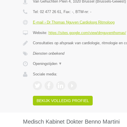
Van Gehuchten Plein 4
,
1020
Brussel
(
Brussels-Gewest
)
Tel:
02 477 26 61
, Fax:
-
, BTW-nr:
-
E-mail › Dr Thomas Nguyen Cardioloog Ritmoloog
Website:
https://sites.google.com/view/drnguyenthomas/
Consultaties op afspraak van cardiologie, ritmologie en c
Diensten onbekend
Openingstijden
▼
Sociale media:
BEKIJK VOLLEDIG PROFIEL
Medisch Kabinet Dokter Benno Martini