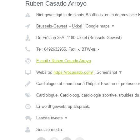
Ruben Casado Arroyo
Niet gevestigd in de plaats Bouffioulx en in de provinci
Brussels-Gewest
»
Ukkel
|
Google maps
▼
De Frélaan 35A
,
1180
Ukkel
(
Brussels-Gewest
)
Tel:
0492632955
, Fax:
-
, BTW-nr:
-
E-mail › Ruben Casado Arroyo
Website:
https://rbcasado.com/
|
Screenshot
▼
Cardiologue et chercheur à l’hôpital Erasme et professe
Cardiologue, Cardioloog, cardiologie sportive, troubles d
Er wordt gewerkt op afspraak.
Laatste tweets
▼
Sociale media: