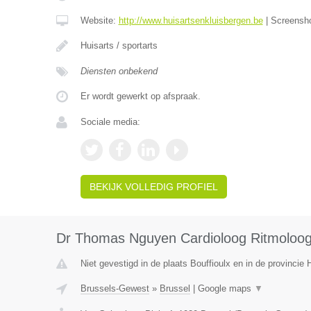
Website:
http://www.huisartsenkluisbergen.be
|
Screensh
Huisarts / sportarts
Diensten onbekend
Er wordt gewerkt op afspraak.
Sociale media:
BEKIJK VOLLEDIG PROFIEL
Dr Thomas Nguyen Cardioloog Ritmoloo
Niet gevestigd in de plaats Bouffioulx en in de provinci
Brussels-Gewest
»
Brussel
|
Google maps
▼