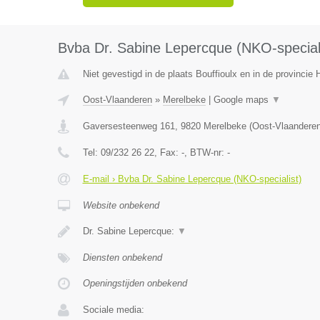
Bvba Dr. Sabine Lepercque (NKO-speciali
Niet gevestigd in de plaats Bouffioulx en in de provinci
Oost-Vlaanderen
»
Merelbeke
|
Google maps
▼
Gaversesteenweg 161
,
9820
Merelbeke
(
Oost-Vlaandere
Tel:
09/232 26 22
, Fax:
-
, BTW-nr:
-
E-mail › Bvba Dr. Sabine Lepercque (NKO-specialist)
Website onbekend
Dr. Sabine Lepercque:
▼
Diensten onbekend
Openingstijden onbekend
Sociale media: