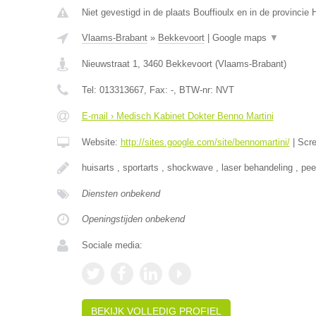
Niet gevestigd in de plaats Bouffioulx en in de provinci
Vlaams-Brabant
»
Bekkevoort
|
Google maps
▼
Nieuwstraat 1
,
3460
Bekkevoort
(
Vlaams-Brabant
)
Tel:
013313667
, Fax:
-
, BTW-nr:
NVT
E-mail › Medisch Kabinet Dokter Benno Martini
Website:
http://sites.google.com/site/bennomartini/
|
Scr
huisarts , sportarts , shockwave , laser behandeling , pee
Diensten onbekend
Openingstijden onbekend
Sociale media:
BEKIJK VOLLEDIG PROFIEL