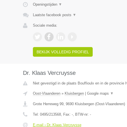
Openingstijden
▼
Laatste facebook posts
▼
Sociale media:
BEKIJK VOLLEDIG PROFIEL
Dr. Klaas Vercruysse
Niet gevestigd in de plaats Bouffioulx en in de provinci
Oost-Vlaanderen
»
Kluisbergen
|
Google maps
▼
Grote Herreweg 99
,
9690
Kluisbergen
(
Oost-Vlaanderen
)
Tel:
0495/213568
, Fax:
-
, BTW-nr:
-
E-mail › Dr. Klaas Vercruysse