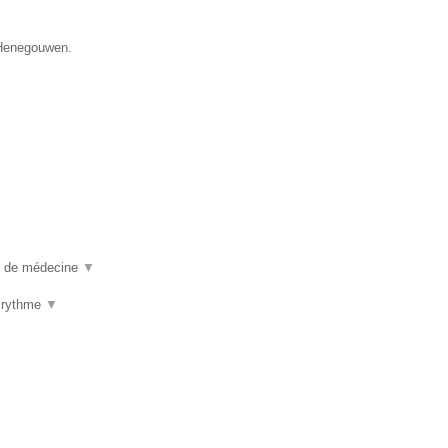
e Henegouwen.
ur de médecine
▼
u rythme
▼