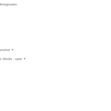
e Henegouwen.
eenshot
▼
s letsels , spier
▼