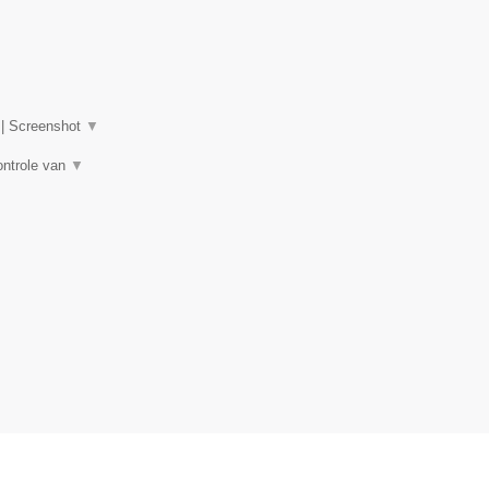
|
Screenshot
▼
ontrole van
▼