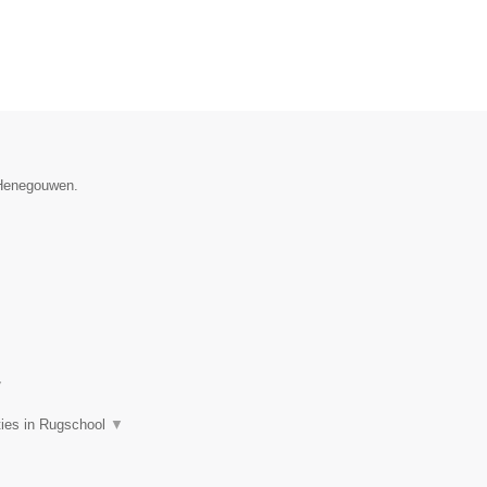
e Henegouwen.
▼
ties in Rugschool
▼