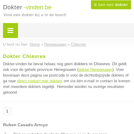
Ik ben een
dokter
Dokter
-vinden.be
Vind een dokter bij u in de buurt!
U bent nu hier:
Home
»
Henegouwen
»
Chievres
Dokter Chievres
Dokter-vinden.be bevat helaas nog geen
dokters in Chievres
. Dit geldt
ook voor de gehele provincie Henegouwen (
dokter Henegouwen
). Voer
bovenaan deze pagina uw postcode in voor de dichtstbijzijnde dokters of
ga naar
direct contact met dokters
om via één e-mail in contact te komen
met meerdere dokters tegelijk. Hieronder worden nu overige resultaten
getoond.
1
Ruben Casado Arroyo