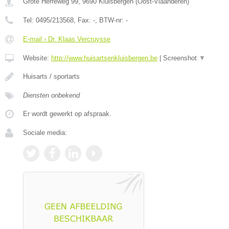
Grote Herreweg 99
,
9690
Kluisbergen
(
Oost-Vlaanderen
)
Tel:
0495/213568
, Fax:
-
, BTW-nr:
-
E-mail › Dr. Klaas Vercruysse
Website:
http://www.huisartsenkluisbergen.be
|
Screenshot
▼
Huisarts / sportarts
Diensten onbekend
Er wordt gewerkt op afspraak.
Sociale media: