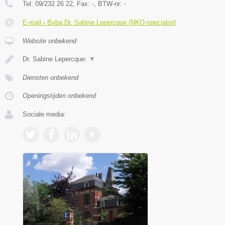
Tel:
09/232 26 22
, Fax:
-
, BTW-nr:
-
E-mail › Bvba Dr. Sabine Lepercque (NKO-specialist)
Website onbekend
Dr. Sabine Lepercque:
▼
Diensten onbekend
Openingstijden onbekend
Sociale media: