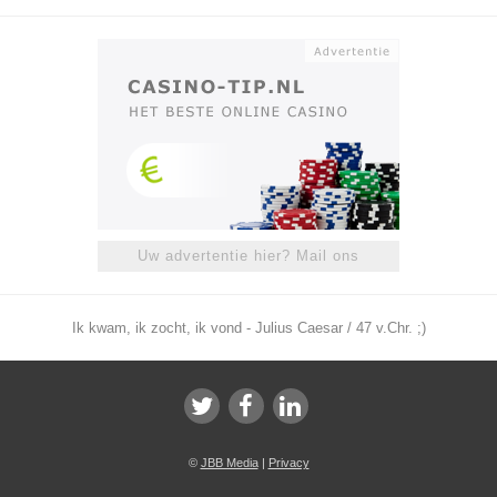
Uw advertentie hier? Mail ons
Ik kwam, ik zocht, ik vond - Julius Caesar / 47 v.Chr. ;)
©
JBB Media
|
Privacy