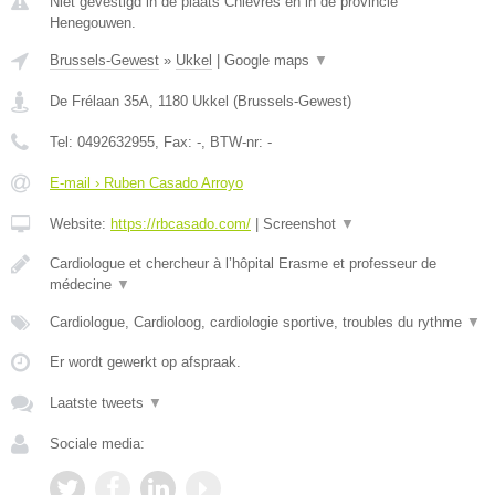
Niet gevestigd in de plaats Chievres en in de provincie
Henegouwen.
Brussels-Gewest
»
Ukkel
|
Google maps
▼
De Frélaan 35A
,
1180
Ukkel
(
Brussels-Gewest
)
Tel:
0492632955
, Fax:
-
, BTW-nr:
-
E-mail › Ruben Casado Arroyo
Website:
https://rbcasado.com/
|
Screenshot
▼
Cardiologue et chercheur à l’hôpital Erasme et professeur de
médecine
▼
Cardiologue, Cardioloog, cardiologie sportive, troubles du rythme
▼
Er wordt gewerkt op afspraak.
Laatste tweets
▼
Sociale media: