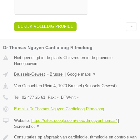
BEKIJK VOLLEDIG PROFIEL
Dr Thomas Nguyen Cardioloog Ritmoloog
Niet gevestigd in de plaats Chievres en in de provincie
Henegouwen.
Brussels-Gewest
»
Brussel
|
Google maps
▼
Van Gehuchten Plein 4
,
1020
Brussel
(
Brussels-Gewest
)
Tel:
02 477 26 61
, Fax:
-
, BTW-nr:
-
E-mail › Dr Thomas Nguyen Cardioloog Ritmoloog
Website:
https://sites.google.com/view/drnguyenthomas/
|
Screenshot
▼
Consultaties op afspraak van cardiologie, ritmologie en controle van