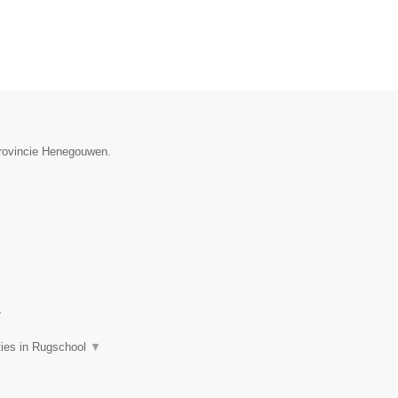
provincie Henegouwen.
▼
ties in Rugschool
▼