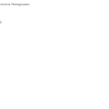
provincie Henegouwen.
n
)