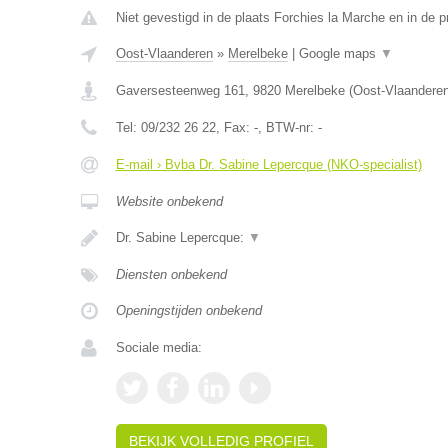
Niet gevestigd in de plaats Forchies la Marche en in de 
Oost-Vlaanderen
»
Merelbeke
|
Google maps
▼
Gaversesteenweg 161
,
9820
Merelbeke
(
Oost-Vlaandere
Tel:
09/232 26 22
, Fax:
-
, BTW-nr:
-
E-mail › Bvba Dr. Sabine Lepercque (NKO-specialist)
Website onbekend
Dr. Sabine Lepercque:
▼
Diensten onbekend
Openingstijden onbekend
Sociale media:
BEKIJK VOLLEDIG PROFIEL