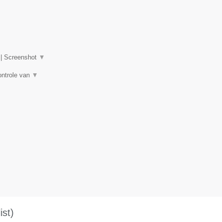
|
Screenshot
▼
ontrole van
▼
st)