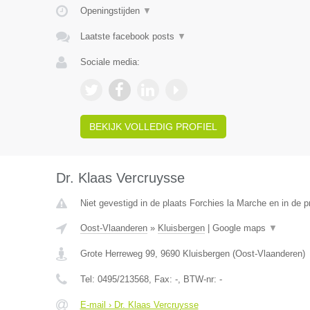
Openingstijden
▼
Laatste facebook posts
▼
Sociale media:
BEKIJK VOLLEDIG PROFIEL
Dr. Klaas Vercruysse
Niet gevestigd in de plaats Forchies la Marche en in de 
Oost-Vlaanderen
»
Kluisbergen
|
Google maps
▼
Grote Herreweg 99
,
9690
Kluisbergen
(
Oost-Vlaanderen
)
Tel:
0495/213568
, Fax:
-
, BTW-nr:
-
E-mail › Dr. Klaas Vercruysse