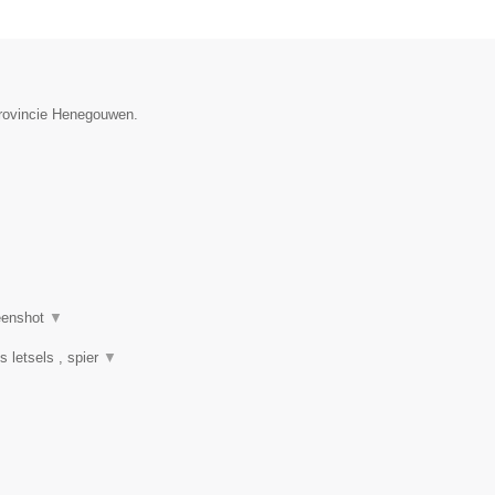
provincie Henegouwen.
eenshot
▼
s letsels , spier
▼