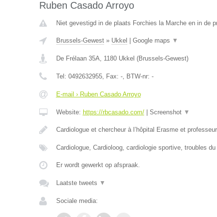
Ruben Casado Arroyo
Niet gevestigd in de plaats Forchies la Marche en in de 
Brussels-Gewest
»
Ukkel
|
Google maps
▼
De Frélaan 35A
,
1180
Ukkel
(
Brussels-Gewest
)
Tel:
0492632955
, Fax:
-
, BTW-nr:
-
E-mail › Ruben Casado Arroyo
Website:
https://rbcasado.com/
|
Screenshot
▼
Cardiologue et chercheur à l’hôpital Erasme et professe
Cardiologue, Cardioloog, cardiologie sportive, troubles d
Er wordt gewerkt op afspraak.
Laatste tweets
▼
Sociale media: