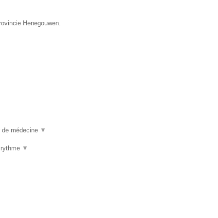
provincie Henegouwen.
ur de médecine
▼
u rythme
▼