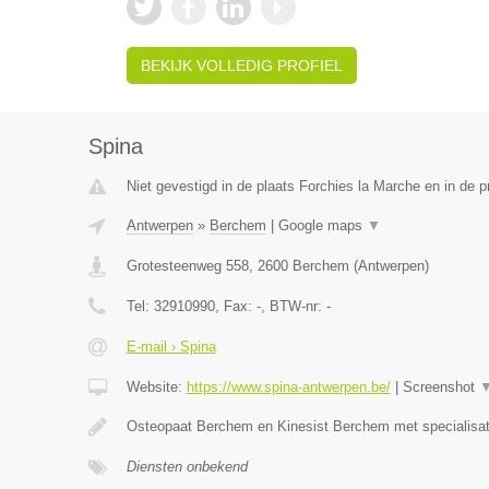
BEKIJK VOLLEDIG PROFIEL
Spina
Niet gevestigd in de plaats Forchies la Marche en in de 
Antwerpen
»
Berchem
|
Google maps
▼
Grotesteenweg 558
,
2600
Berchem
(
Antwerpen
)
Tel:
32910990
, Fax:
-
, BTW-nr:
-
E-mail › Spina
Website:
https://www.spina-antwerpen.be/
|
Screenshot
Osteopaat Berchem en Kinesist Berchem met specialisa
Diensten onbekend