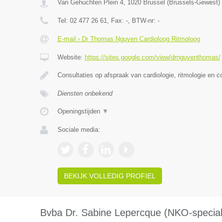
Van Gehuchten Plein 4
,
1020
Brussel
(
Brussels-Gewest
)
Tel:
02 477 26 61
, Fax:
-
, BTW-nr:
-
E-mail › Dr Thomas Nguyen Cardioloog Ritmoloog
Website:
https://sites.google.com/view/drnguyenthomas/
Consultaties op afspraak van cardiologie, ritmologie en c
Diensten onbekend
Openingstijden
▼
Sociale media:
BEKIJK VOLLEDIG PROFIEL
Bvba Dr. Sabine Lepercque (NKO-speciali