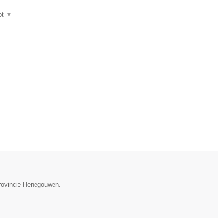
ot
▼
g
provincie Henegouwen.