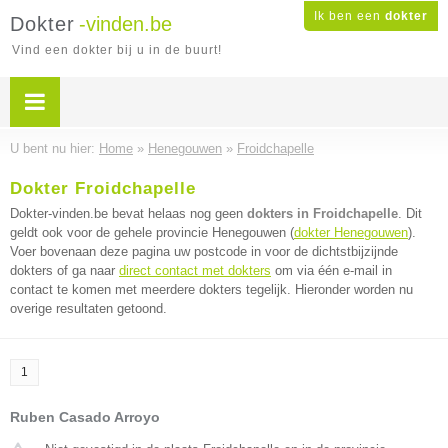
Ik ben een
dokter
Dokter
-vinden.be
Vind een dokter bij u in de buurt!
U bent nu hier:
Home
»
Henegouwen
»
Froidchapelle
Dokter Froidchapelle
Dokter-vinden.be bevat helaas nog geen
dokters in Froidchapelle
. Dit
geldt ook voor de gehele provincie Henegouwen (
dokter Henegouwen
).
Voer bovenaan deze pagina uw postcode in voor de dichtstbijzijnde
dokters of ga naar
direct contact met dokters
om via één e-mail in
contact te komen met meerdere dokters tegelijk. Hieronder worden nu
overige resultaten getoond.
1
Ruben Casado Arroyo