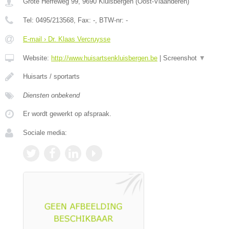
Grote Herreweg 99
,
9690
Kluisbergen
(
Oost-Vlaanderen
)
Tel:
0495/213568
, Fax:
-
, BTW-nr:
-
E-mail › Dr. Klaas Vercruysse
Website:
http://www.huisartsenkluisbergen.be
|
Screenshot
▼
Huisarts / sportarts
Diensten onbekend
Er wordt gewerkt op afspraak.
Sociale media: