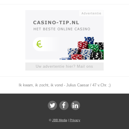
Uw advertentie hier? Mail ons
Ik kwam, ik zocht, ik vond - Julius Caesar / 47 v.Chr. ;)
©
JBB Media
|
Privacy