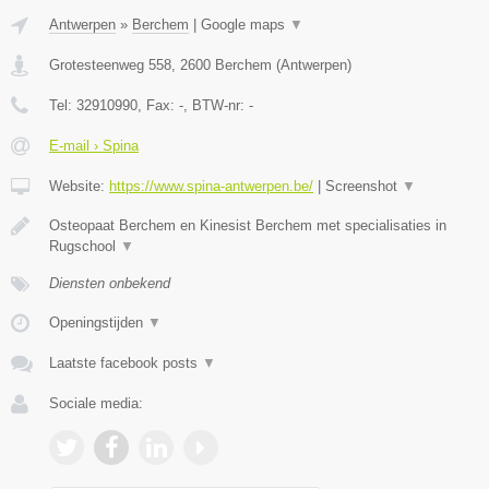
Antwerpen
»
Berchem
|
Google maps
▼
Grotesteenweg 558
,
2600
Berchem
(
Antwerpen
)
Tel:
32910990
, Fax:
-
, BTW-nr:
-
E-mail › Spina
Website:
https://www.spina-antwerpen.be/
|
Screenshot
▼
Osteopaat Berchem en Kinesist Berchem met specialisaties in
Rugschool
▼
Diensten onbekend
Openingstijden
▼
Laatste facebook posts
▼
Sociale media: