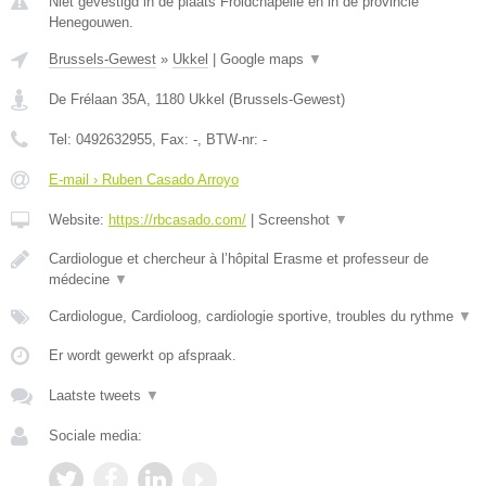
Niet gevestigd in de plaats Froidchapelle en in de provincie
Henegouwen.
Brussels-Gewest
»
Ukkel
|
Google maps
▼
De Frélaan 35A
,
1180
Ukkel
(
Brussels-Gewest
)
Tel:
0492632955
, Fax:
-
, BTW-nr:
-
E-mail › Ruben Casado Arroyo
Website:
https://rbcasado.com/
|
Screenshot
▼
Cardiologue et chercheur à l’hôpital Erasme et professeur de
médecine
▼
Cardiologue, Cardioloog, cardiologie sportive, troubles du rythme
▼
Er wordt gewerkt op afspraak.
Laatste tweets
▼
Sociale media: