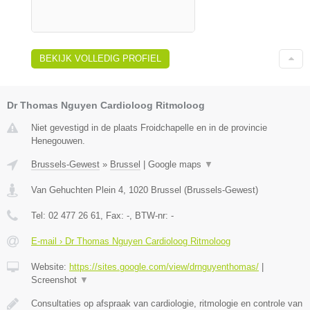
BEKIJK VOLLEDIG PROFIEL
Dr Thomas Nguyen Cardioloog Ritmoloog
Niet gevestigd in de plaats Froidchapelle en in de provincie
Henegouwen.
Brussels-Gewest
»
Brussel
|
Google maps
▼
Van Gehuchten Plein 4
,
1020
Brussel
(
Brussels-Gewest
)
Tel:
02 477 26 61
, Fax:
-
, BTW-nr:
-
E-mail › Dr Thomas Nguyen Cardioloog Ritmoloog
Website:
https://sites.google.com/view/drnguyenthomas/
|
Screenshot
▼
Consultaties op afspraak van cardiologie, ritmologie en controle van