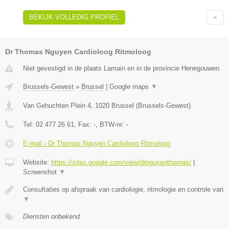
BEKIJK VOLLEDIG PROFIEL
Dr Thomas Nguyen Cardioloog Ritmoloog
Niet gevestigd in de plaats Lamain en in de provincie Henegouwen.
Brussels-Gewest
»
Brussel
|
Google maps
▼
Van Gehuchten Plein 4
,
1020
Brussel
(
Brussels-Gewest
)
Tel:
02 477 26 61
, Fax:
-
, BTW-nr:
-
E-mail › Dr Thomas Nguyen Cardioloog Ritmoloog
Website:
https://sites.google.com/view/drnguyenthomas/
|
Screenshot
▼
Consultaties op afspraak van cardiologie, ritmologie en controle van
▼
Diensten onbekend