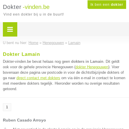
Ik ben een
dokter
Dokter
-vinden.be
Vind een dokter bij u in de buurt!
U bent nu hier:
Home
»
Henegouwen
»
Lamain
Dokter Lamain
Dokter-vinden.be bevat helaas nog geen
dokters in Lamain
. Dit geldt
ook voor de gehele provincie Henegouwen (
dokter Henegouwen
). Voer
bovenaan deze pagina uw postcode in voor de dichtstbijzijnde dokters of
ga naar
direct contact met dokters
om via één e-mail in contact te komen
met meerdere dokters tegelijk. Hieronder worden nu overige resultaten
getoond.
1
Ruben Casado Arroyo