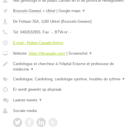
Niet gevestigd in de plaats Lamain en in de provincie Henegouwen.
Brussels-Gewest
»
Ukkel
|
Google maps
▼
De Frélaan 35A
,
1180
Ukkel
(
Brussels-Gewest
)
Tel:
0492632955
, Fax:
-
, BTW-nr:
-
E-mail › Ruben Casado Arroyo
Website:
https://rbcasado.com/
|
Screenshot
▼
Cardiologue et chercheur à l’hôpital Erasme et professeur de
médecine
▼
Cardiologue, Cardioloog, cardiologie sportive, troubles du rythme
▼
Er wordt gewerkt op afspraak.
Laatste tweets
▼
Sociale media: