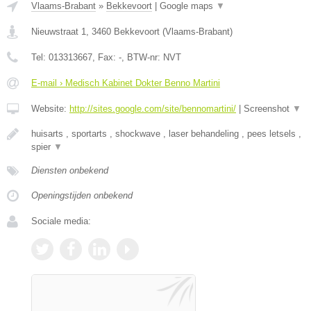
Vlaams-Brabant
»
Bekkevoort
|
Google maps
▼
Nieuwstraat 1
,
3460
Bekkevoort
(
Vlaams-Brabant
)
Tel:
013313667
, Fax:
-
, BTW-nr:
NVT
E-mail › Medisch Kabinet Dokter Benno Martini
Website:
http://sites.google.com/site/bennomartini/
|
Screenshot
▼
huisarts , sportarts , shockwave , laser behandeling , pees letsels ,
spier
▼
Diensten onbekend
Openingstijden onbekend
Sociale media: