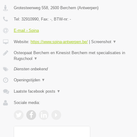
Grotesteenweg 558
,
2600
Berchem
(
Antwerpen
)
Tel:
32910990
, Fax:
-
, BTW-nr:
-
E-mail › Spina
Website:
https://www.spina-antwerpen.be/
|
Screenshot
▼
Osteopaat Berchem en Kinesist Berchem met specialisaties in
Rugschool
▼
Diensten onbekend
Openingstijden
▼
Laatste facebook posts
▼
Sociale media: