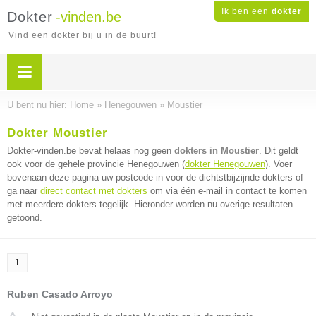
Ik ben een
dokter
Dokter
-vinden.be
Vind een dokter bij u in de buurt!
U bent nu hier:
Home
»
Henegouwen
»
Moustier
Dokter Moustier
Dokter-vinden.be bevat helaas nog geen
dokters in Moustier
. Dit geldt
ook voor de gehele provincie Henegouwen (
dokter Henegouwen
). Voer
bovenaan deze pagina uw postcode in voor de dichtstbijzijnde dokters of
ga naar
direct contact met dokters
om via één e-mail in contact te komen
met meerdere dokters tegelijk. Hieronder worden nu overige resultaten
getoond.
1
Ruben Casado Arroyo