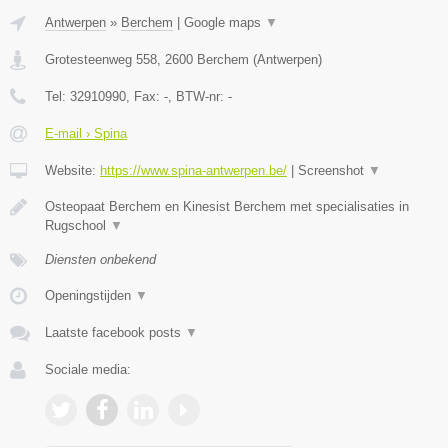
Antwerpen
»
Berchem
|
Google maps
▼
Grotesteenweg 558
,
2600
Berchem
(
Antwerpen
)
Tel:
32910990
, Fax:
-
, BTW-nr:
-
E-mail › Spina
Website:
https://www.spina-antwerpen.be/
|
Screenshot
▼
Osteopaat Berchem en Kinesist Berchem met specialisaties in
Rugschool
▼
Diensten onbekend
Openingstijden
▼
Laatste facebook posts
▼
Sociale media: