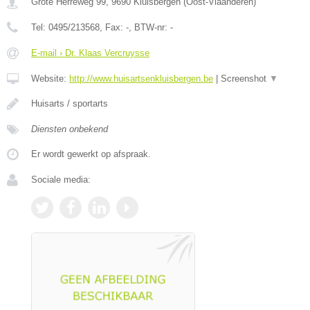
Grote Herreweg 99
,
9690
Kluisbergen
(
Oost-Vlaanderen
)
Tel:
0495/213568
, Fax:
-
, BTW-nr:
-
E-mail › Dr. Klaas Vercruysse
Website:
http://www.huisartsenkluisbergen.be
|
Screenshot
▼
Huisarts / sportarts
Diensten onbekend
Er wordt gewerkt op afspraak.
Sociale media: