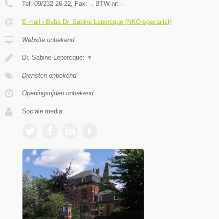
Tel:
09/232 26 22
, Fax:
-
, BTW-nr:
-
E-mail › Bvba Dr. Sabine Lepercque (NKO-specialist)
Website onbekend
Dr. Sabine Lepercque:
▼
Diensten onbekend
Openingstijden onbekend
Sociale media: