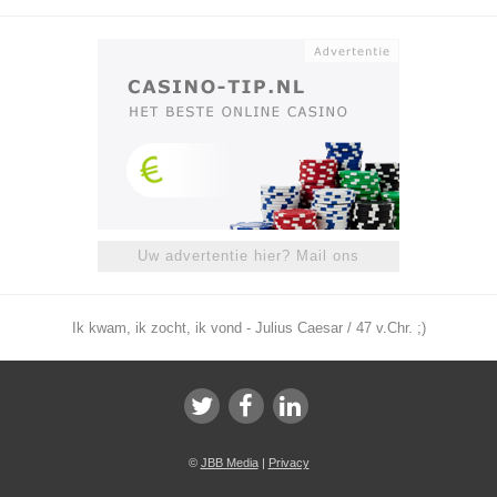
Uw advertentie hier? Mail ons
Ik kwam, ik zocht, ik vond - Julius Caesar / 47 v.Chr. ;)
©
JBB Media
|
Privacy