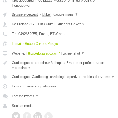
Niet gevestigd in de plaats Moustier en in de provincie
Henegouwen.
Brussels-Gewest
»
Ukkel
|
Google maps
▼
De Frélaan 35A
,
1180
Ukkel
(
Brussels-Gewest
)
Tel:
0492632955
, Fax:
-
, BTW-nr:
-
E-mail › Ruben Casado Arroyo
Website:
https://rbcasado.com/
|
Screenshot
▼
Cardiologue et chercheur à l’hôpital Erasme et professeur de
médecine
▼
Cardiologue, Cardioloog, cardiologie sportive, troubles du rythme
▼
Er wordt gewerkt op afspraak.
Laatste tweets
▼
Sociale media: