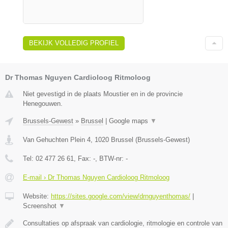
BEKIJK VOLLEDIG PROFIEL
Dr Thomas Nguyen Cardioloog Ritmoloog
Niet gevestigd in de plaats Moustier en in de provincie
Henegouwen.
Brussels-Gewest
»
Brussel
|
Google maps
▼
Van Gehuchten Plein 4
,
1020
Brussel
(
Brussels-Gewest
)
Tel:
02 477 26 61
, Fax:
-
, BTW-nr:
-
E-mail › Dr Thomas Nguyen Cardioloog Ritmoloog
Website:
https://sites.google.com/view/drnguyenthomas/
|
Screenshot
▼
Consultaties op afspraak van cardiologie, ritmologie en controle van