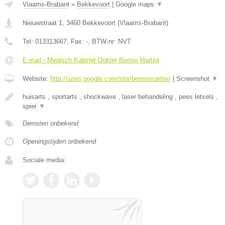
Vlaams-Brabant
»
Bekkevoort
|
Google maps
▼
Nieuwstraat 1
,
3460
Bekkevoort
(
Vlaams-Brabant
)
Tel:
013313667
, Fax:
-
, BTW-nr:
NVT
E-mail › Medisch Kabinet Dokter Benno Martini
Website:
http://sites.google.com/site/bennomartini/
|
Screenshot
▼
huisarts , sportarts , shockwave , laser behandeling , pees letsels ,
spier
▼
Diensten onbekend
Openingstijden onbekend
Sociale media: