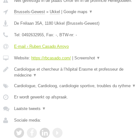
Niet gevestigd in de plaats Orroir en in de provincie Henegouwen.
Brussels-Gewest
»
Ukkel
|
Google maps
▼
De Frélaan 35A
,
1180
Ukkel
(
Brussels-Gewest
)
Tel:
0492632955
, Fax:
-
, BTW-nr:
-
E-mail › Ruben Casado Arroyo
Website:
https://rbcasado.com/
|
Screenshot
▼
Cardiologue et chercheur à l’hôpital Erasme et professeur de
médecine
▼
Cardiologue, Cardioloog, cardiologie sportive, troubles du rythme
▼
Er wordt gewerkt op afspraak.
Laatste tweets
▼
Sociale media: