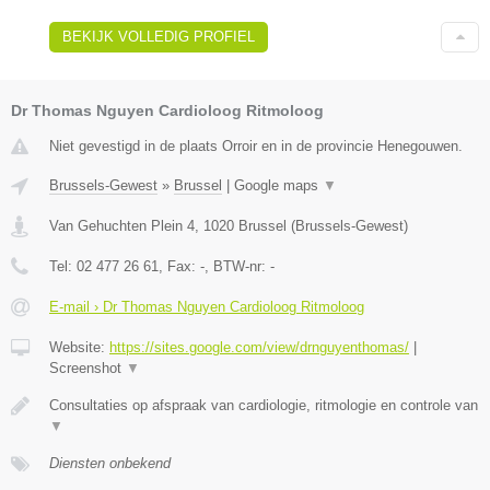
BEKIJK VOLLEDIG PROFIEL
Dr Thomas Nguyen Cardioloog Ritmoloog
Niet gevestigd in de plaats Orroir en in de provincie Henegouwen.
Brussels-Gewest
»
Brussel
|
Google maps
▼
Van Gehuchten Plein 4
,
1020
Brussel
(
Brussels-Gewest
)
Tel:
02 477 26 61
, Fax:
-
, BTW-nr:
-
E-mail › Dr Thomas Nguyen Cardioloog Ritmoloog
Website:
https://sites.google.com/view/drnguyenthomas/
|
Screenshot
▼
Consultaties op afspraak van cardiologie, ritmologie en controle van
▼
Diensten onbekend