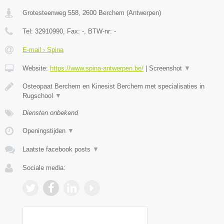
Grotesteenweg 558
,
2600
Berchem
(
Antwerpen
)
Tel:
32910990
, Fax:
-
, BTW-nr:
-
E-mail › Spina
Website:
https://www.spina-antwerpen.be/
|
Screenshot
▼
Osteopaat Berchem en Kinesist Berchem met specialisaties in
Rugschool
▼
Diensten onbekend
Openingstijden
▼
Laatste facebook posts
▼
Sociale media: