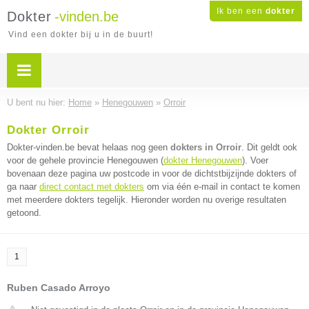
Ik ben een
dokter
Dokter
-vinden.be
Vind een dokter bij u in de buurt!
U bent nu hier:
Home
»
Henegouwen
»
Orroir
Dokter Orroir
Dokter-vinden.be bevat helaas nog geen
dokters in Orroir
. Dit geldt ook
voor de gehele provincie Henegouwen (
dokter Henegouwen
). Voer
bovenaan deze pagina uw postcode in voor de dichtstbijzijnde dokters of
ga naar
direct contact met dokters
om via één e-mail in contact te komen
met meerdere dokters tegelijk. Hieronder worden nu overige resultaten
getoond.
1
Ruben Casado Arroyo