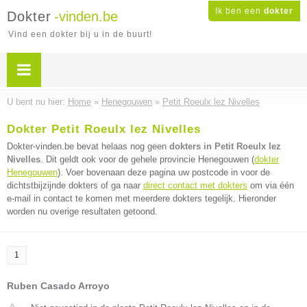
Ik ben een
dokter
Dokter
-vinden.be
Vind een dokter bij u in de buurt!
U bent nu hier:
Home
»
Henegouwen
»
Petit Roeulx lez Nivelles
Dokter Petit Roeulx lez Nivelles
Dokter-vinden.be bevat helaas nog geen
dokters in Petit Roeulx lez
Nivelles
. Dit geldt ook voor de gehele provincie Henegouwen (
dokter
Henegouwen
). Voer bovenaan deze pagina uw postcode in voor de
dichtstbijzijnde dokters of ga naar
direct contact met dokters
om via één
e-mail in contact te komen met meerdere dokters tegelijk. Hieronder
worden nu overige resultaten getoond.
1
Ruben Casado Arroyo