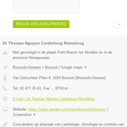
BEKIJK VOLLEDIG PROFIEL
Dr Thomas Nguyen Cardioloog Ritmoloog
Niet gevestigd in de plaats Petit Roeulx lez Nivelles en in de
provincie Henegouwen.
Brussels-Gewest
»
Brussel
|
Google maps
▼
Van Gehuchten Plein 4
,
1020
Brussel
(
Brussels-Gewest
)
Tel:
02 477 26 61
, Fax:
-
, BTW-nr:
-
E-mail › Dr Thomas Nguyen Cardioloog Ritmoloog
Website:
https://sites.google.com/view/drnguyenthomas/
|
Screenshot
▼
Consultaties op afspraak van cardiologie, ritmologie en controle van