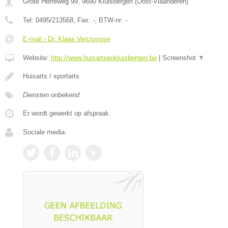
Grote Herreweg 99
,
9690
Kluisbergen
(
Oost-Vlaanderen
)
Tel:
0495/213568
, Fax:
-
, BTW-nr:
-
E-mail › Dr. Klaas Vercruysse
Website:
http://www.huisartsenkluisbergen.be
|
Screenshot
▼
Huisarts / sportarts
Diensten onbekend
Er wordt gewerkt op afspraak.
Sociale media: