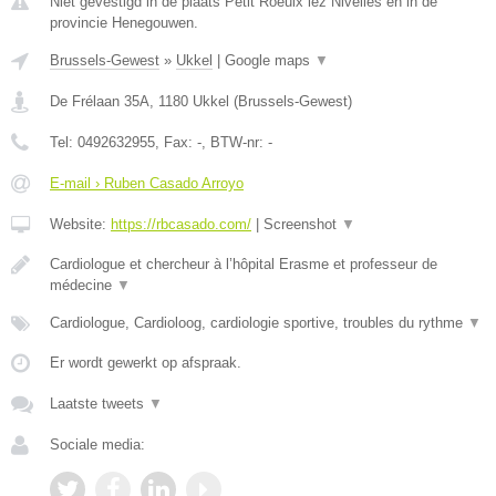
Niet gevestigd in de plaats Petit Roeulx lez Nivelles en in de
provincie Henegouwen.
Brussels-Gewest
»
Ukkel
|
Google maps
▼
De Frélaan 35A
,
1180
Ukkel
(
Brussels-Gewest
)
Tel:
0492632955
, Fax:
-
, BTW-nr:
-
E-mail › Ruben Casado Arroyo
Website:
https://rbcasado.com/
|
Screenshot
▼
Cardiologue et chercheur à l’hôpital Erasme et professeur de
médecine
▼
Cardiologue, Cardioloog, cardiologie sportive, troubles du rythme
▼
Er wordt gewerkt op afspraak.
Laatste tweets
▼
Sociale media: