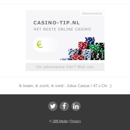
Uw advertentie hier? Mail ons
Ik kwam, ik zocht, ik vond - Julius Caesar / 47 v.Chr. ;)
©
JBB Media
|
Privacy