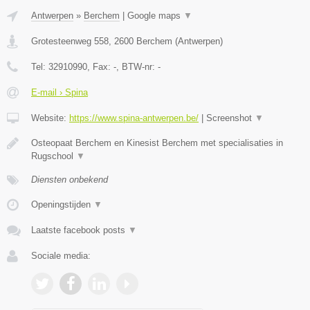
Antwerpen
»
Berchem
|
Google maps
▼
Grotesteenweg 558
,
2600
Berchem
(
Antwerpen
)
Tel:
32910990
, Fax:
-
, BTW-nr:
-
E-mail › Spina
Website:
https://www.spina-antwerpen.be/
|
Screenshot
▼
Osteopaat Berchem en Kinesist Berchem met specialisaties in
Rugschool
▼
Diensten onbekend
Openingstijden
▼
Laatste facebook posts
▼
Sociale media: