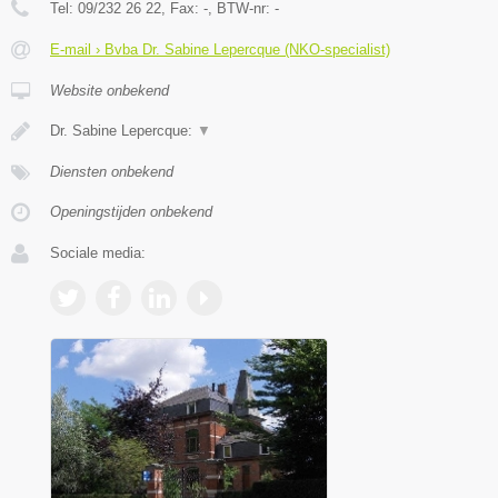
Tel:
09/232 26 22
, Fax:
-
, BTW-nr:
-
E-mail › Bvba Dr. Sabine Lepercque (NKO-specialist)
Website onbekend
Dr. Sabine Lepercque:
▼
Diensten onbekend
Openingstijden onbekend
Sociale media: