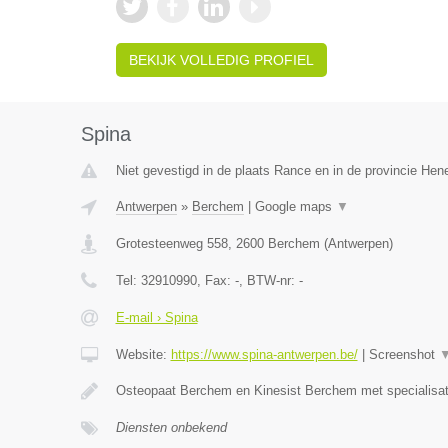
BEKIJK VOLLEDIG PROFIEL
Spina
Niet gevestigd in de plaats Rance en in de provincie He
Antwerpen
»
Berchem
|
Google maps
▼
Grotesteenweg 558
,
2600
Berchem
(
Antwerpen
)
Tel:
32910990
, Fax:
-
, BTW-nr:
-
E-mail › Spina
Website:
https://www.spina-antwerpen.be/
|
Screenshot
Osteopaat Berchem en Kinesist Berchem met specialisa
Diensten onbekend