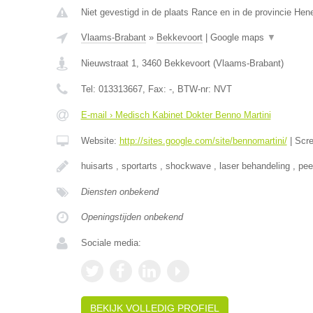
Niet gevestigd in de plaats Rance en in de provincie He
Vlaams-Brabant
»
Bekkevoort
|
Google maps
▼
Nieuwstraat 1
,
3460
Bekkevoort
(
Vlaams-Brabant
)
Tel:
013313667
, Fax:
-
, BTW-nr:
NVT
E-mail › Medisch Kabinet Dokter Benno Martini
Website:
http://sites.google.com/site/bennomartini/
|
Scr
huisarts , sportarts , shockwave , laser behandeling , pee
Diensten onbekend
Openingstijden onbekend
Sociale media:
BEKIJK VOLLEDIG PROFIEL