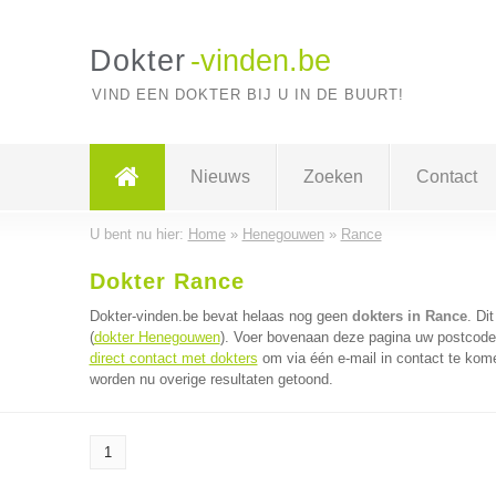
Dokter
-vinden.be
VIND EEN DOKTER BIJ U IN DE BUURT!
Nieuws
Zoeken
Contact
U bent nu hier:
Home
»
Henegouwen
»
Rance
Dokter Rance
Dokter-vinden.be bevat helaas nog geen
dokters in Rance
. Di
(
dokter Henegouwen
). Voer bovenaan deze pagina uw postcode i
direct contact met dokters
om via één e-mail in contact te kome
worden nu overige resultaten getoond.
1