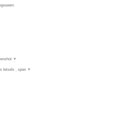
negouwen.
eenshot
▼
s letsels , spier
▼