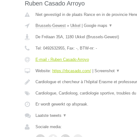
Ruben Casado Arroyo
Niet gevestigd in de plaats Rance en in de provincie He
Brussels-Gewest
»
Ukkel
|
Google maps
▼
De Frélaan 35A
,
1180
Ukkel
(
Brussels-Gewest
)
Tel:
0492632955
, Fax:
-
, BTW-nr:
-
E-mail › Ruben Casado Arroyo
Website:
https://rbcasado.com/
|
Screenshot
▼
Cardiologue et chercheur à l’hôpital Erasme et professe
Cardiologue, Cardioloog, cardiologie sportive, troubles d
Er wordt gewerkt op afspraak.
Laatste tweets
▼
Sociale media: