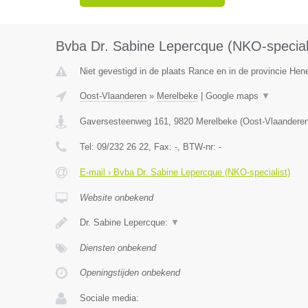
Bvba Dr. Sabine Lepercque (NKO-speciali
Niet gevestigd in de plaats Rance en in de provincie He
Oost-Vlaanderen
»
Merelbeke
|
Google maps
▼
Gaversesteenweg 161
,
9820
Merelbeke
(
Oost-Vlaandere
Tel:
09/232 26 22
, Fax:
-
, BTW-nr:
-
E-mail › Bvba Dr. Sabine Lepercque (NKO-specialist)
Website onbekend
Dr. Sabine Lepercque:
▼
Diensten onbekend
Openingstijden onbekend
Sociale media: