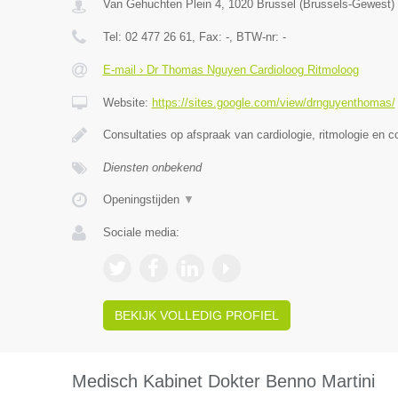
Van Gehuchten Plein 4
,
1020
Brussel
(
Brussels-Gewest
)
Tel:
02 477 26 61
, Fax:
-
, BTW-nr:
-
E-mail › Dr Thomas Nguyen Cardioloog Ritmoloog
Website:
https://sites.google.com/view/drnguyenthomas/
Consultaties op afspraak van cardiologie, ritmologie en c
Diensten onbekend
Openingstijden
▼
Sociale media:
BEKIJK VOLLEDIG PROFIEL
Medisch Kabinet Dokter Benno Martini