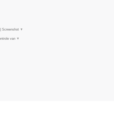
|
Screenshot
▼
ontrole van
▼