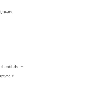
negouwen.
ur de médecine
▼
u rythme
▼