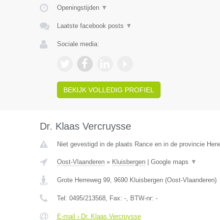
Openingstijden
▼
Laatste facebook posts
▼
Sociale media:
BEKIJK VOLLEDIG PROFIEL
Dr. Klaas Vercruysse
Niet gevestigd in de plaats Rance en in de provincie He
Oost-Vlaanderen
»
Kluisbergen
|
Google maps
▼
Grote Herreweg 99
,
9690
Kluisbergen
(
Oost-Vlaanderen
)
Tel:
0495/213568
, Fax:
-
, BTW-nr:
-
E-mail › Dr. Klaas Vercruysse