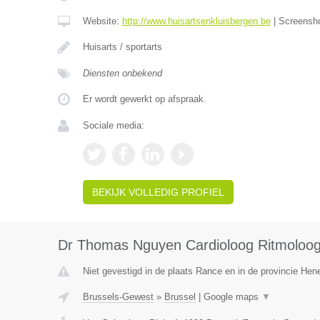
Website:
http://www.huisartsenkluisbergen.be
|
Screensh
Huisarts / sportarts
Diensten onbekend
Er wordt gewerkt op afspraak.
Sociale media:
BEKIJK VOLLEDIG PROFIEL
Dr Thomas Nguyen Cardioloog Ritmoloo
Niet gevestigd in de plaats Rance en in de provincie He
Brussels-Gewest
»
Brussel
|
Google maps
▼