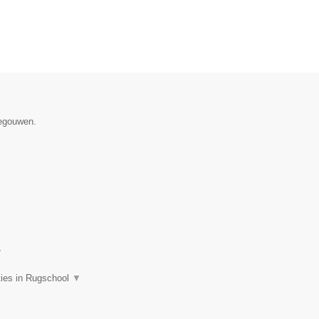
negouwen.
▼
ties in Rugschool
▼