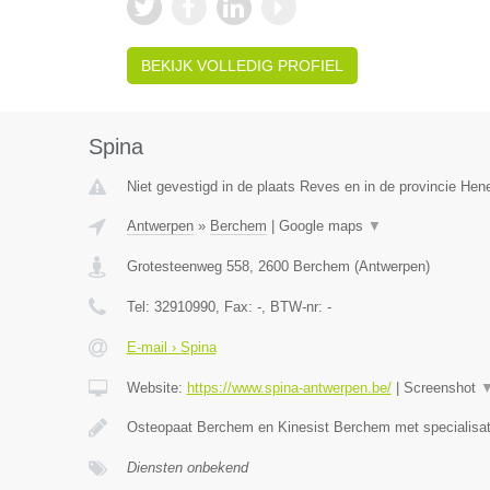
BEKIJK VOLLEDIG PROFIEL
Spina
Niet gevestigd in de plaats Reves en in de provincie He
Antwerpen
»
Berchem
|
Google maps
▼
Grotesteenweg 558
,
2600
Berchem
(
Antwerpen
)
Tel:
32910990
, Fax:
-
, BTW-nr:
-
E-mail › Spina
Website:
https://www.spina-antwerpen.be/
|
Screenshot
Osteopaat Berchem en Kinesist Berchem met specialisa
Diensten onbekend