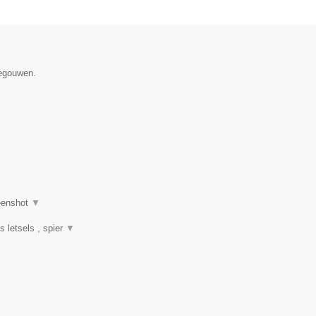
negouwen.
eenshot
▼
s letsels , spier
▼