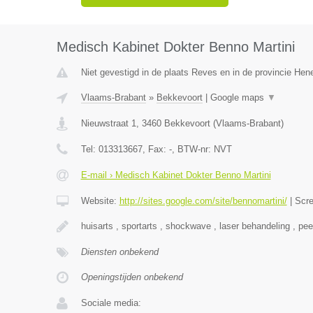
Medisch Kabinet Dokter Benno Martini
Niet gevestigd in de plaats Reves en in de provincie He
Vlaams-Brabant
»
Bekkevoort
|
Google maps
▼
Nieuwstraat 1
,
3460
Bekkevoort
(
Vlaams-Brabant
)
Tel:
013313667
, Fax:
-
, BTW-nr:
NVT
E-mail › Medisch Kabinet Dokter Benno Martini
Website:
http://sites.google.com/site/bennomartini/
|
Scr
huisarts , sportarts , shockwave , laser behandeling , pee
Diensten onbekend
Openingstijden onbekend
Sociale media: