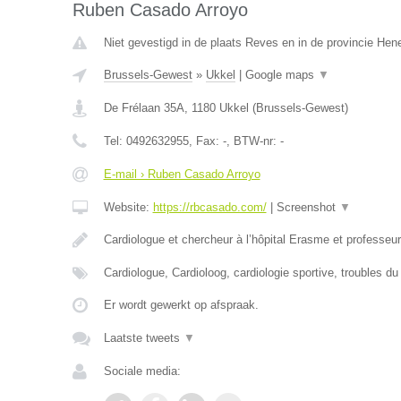
Ruben Casado Arroyo
Niet gevestigd in de plaats Reves en in de provincie He
Brussels-Gewest
»
Ukkel
|
Google maps
▼
De Frélaan 35A
,
1180
Ukkel
(
Brussels-Gewest
)
Tel:
0492632955
, Fax:
-
, BTW-nr:
-
E-mail › Ruben Casado Arroyo
Website:
https://rbcasado.com/
|
Screenshot
▼
Cardiologue et chercheur à l’hôpital Erasme et professe
Cardiologue, Cardioloog, cardiologie sportive, troubles d
Er wordt gewerkt op afspraak.
Laatste tweets
▼
Sociale media: