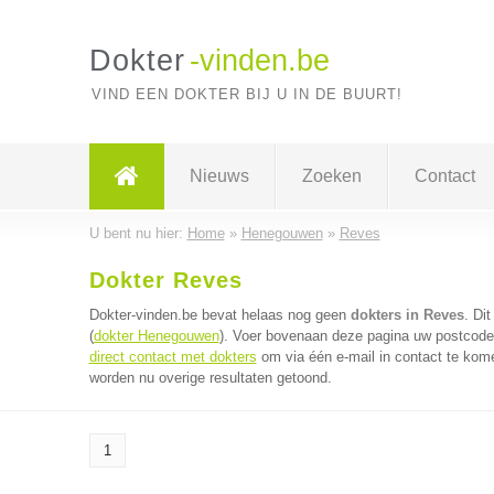
Dokter
-vinden.be
VIND EEN DOKTER BIJ U IN DE BUURT!
Nieuws
Zoeken
Contact
U bent nu hier:
Home
»
Henegouwen
»
Reves
Dokter Reves
Dokter-vinden.be bevat helaas nog geen
dokters in Reves
. Di
(
dokter Henegouwen
). Voer bovenaan deze pagina uw postcode i
direct contact met dokters
om via één e-mail in contact te kome
worden nu overige resultaten getoond.
1