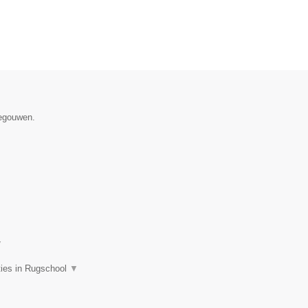
negouwen.
▼
ties in Rugschool
▼