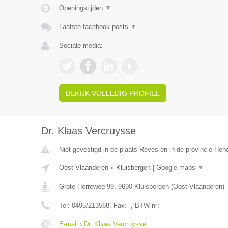
Openingstijden
▼
Laatste facebook posts
▼
Sociale media:
BEKIJK VOLLEDIG PROFIEL
Dr. Klaas Vercruysse
Niet gevestigd in de plaats Reves en in de provincie He
Oost-Vlaanderen
»
Kluisbergen
|
Google maps
▼
Grote Herreweg 99
,
9690
Kluisbergen
(
Oost-Vlaanderen
)
Tel:
0495/213568
, Fax:
-
, BTW-nr:
-
E-mail › Dr. Klaas Vercruysse