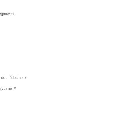
negouwen.
ur de médecine
▼
u rythme
▼