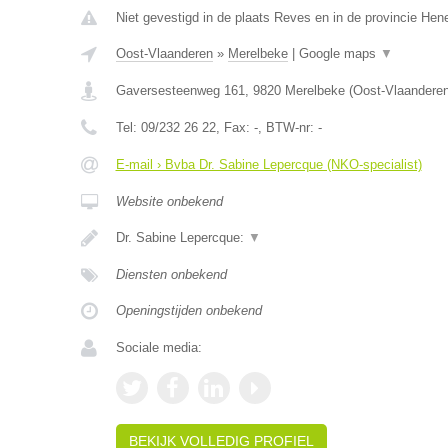
Niet gevestigd in de plaats Reves en in de provincie He
Oost-Vlaanderen
»
Merelbeke
|
Google maps
▼
Gaversesteenweg 161
,
9820
Merelbeke
(
Oost-Vlaandere
Tel:
09/232 26 22
, Fax:
-
, BTW-nr:
-
E-mail › Bvba Dr. Sabine Lepercque (NKO-specialist)
Website onbekend
Dr. Sabine Lepercque:
▼
Diensten onbekend
Openingstijden onbekend
Sociale media:
BEKIJK VOLLEDIG PROFIEL