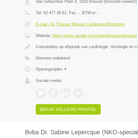
Van Gehuchten Plein 4
,
1020
Brussel
(
Brussels-Gewest
)
Tel:
02 477 26 61
, Fax:
-
, BTW-nr:
-
E-mail › Dr Thomas Nguyen Cardioloog Ritmoloog
Website:
https://sites.google.com/view/drnguyenthomas/
Consultaties op afspraak van cardiologie, ritmologie en c
Diensten onbekend
Openingstijden
▼
Sociale media:
BEKIJK VOLLEDIG PROFIEL
Bvba Dr. Sabine Lepercque (NKO-speciali