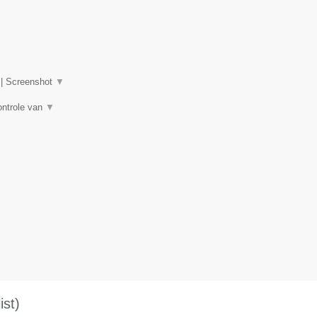
|
Screenshot
▼
ontrole van
▼
st)