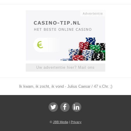
Uw advertentie hier? Mail ons
Ik kwam, ik zocht, ik vond - Julius Caesar / 47 v.Chr. ;)
©
JBB Media
|
Privacy