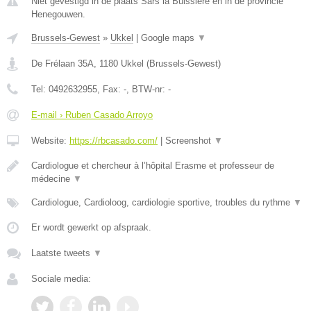
Niet gevestigd in de plaats Sars la Buissiere en in de provincie
Henegouwen.
Brussels-Gewest
»
Ukkel
|
Google maps
▼
De Frélaan 35A
,
1180
Ukkel
(
Brussels-Gewest
)
Tel:
0492632955
, Fax:
-
, BTW-nr:
-
E-mail › Ruben Casado Arroyo
Website:
https://rbcasado.com/
|
Screenshot
▼
Cardiologue et chercheur à l’hôpital Erasme et professeur de
médecine
▼
Cardiologue, Cardioloog, cardiologie sportive, troubles du rythme
▼
Er wordt gewerkt op afspraak.
Laatste tweets
▼
Sociale media: