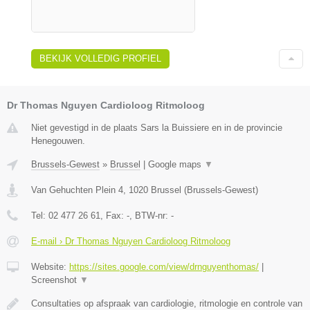
BEKIJK VOLLEDIG PROFIEL
Dr Thomas Nguyen Cardioloog Ritmoloog
Niet gevestigd in de plaats Sars la Buissiere en in de provincie
Henegouwen.
Brussels-Gewest
»
Brussel
|
Google maps
▼
Van Gehuchten Plein 4
,
1020
Brussel
(
Brussels-Gewest
)
Tel:
02 477 26 61
, Fax:
-
, BTW-nr:
-
E-mail › Dr Thomas Nguyen Cardioloog Ritmoloog
Website:
https://sites.google.com/view/drnguyenthomas/
|
Screenshot
▼
Consultaties op afspraak van cardiologie, ritmologie en controle van