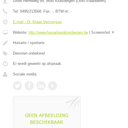
Grote Herreweg 99
,
9690
Kluisbergen
(
Oost-Vlaanderen
)
Tel:
0495/213568
, Fax:
-
, BTW-nr:
-
E-mail › Dr. Klaas Vercruysse
Website:
http://www.huisartsenkluisbergen.be
|
Screenshot
▼
Huisarts / sportarts
Diensten onbekend
Er wordt gewerkt op afspraak.
Sociale media: