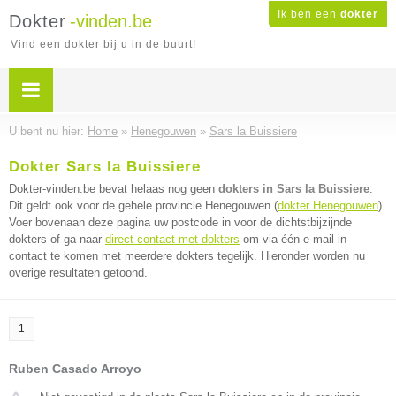
Ik ben een
dokter
Dokter
-vinden.be
Vind een dokter bij u in de buurt!
U bent nu hier:
Home
»
Henegouwen
»
Sars la Buissiere
Dokter Sars la Buissiere
Dokter-vinden.be bevat helaas nog geen
dokters in Sars la Buissiere
.
Dit geldt ook voor de gehele provincie Henegouwen (
dokter Henegouwen
).
Voer bovenaan deze pagina uw postcode in voor de dichtstbijzijnde
dokters of ga naar
direct contact met dokters
om via één e-mail in
contact te komen met meerdere dokters tegelijk. Hieronder worden nu
overige resultaten getoond.
1
Ruben Casado Arroyo