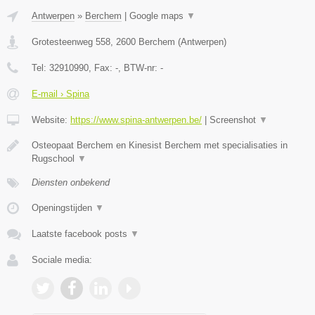
Antwerpen
»
Berchem
|
Google maps
▼
Grotesteenweg 558
,
2600
Berchem
(
Antwerpen
)
Tel:
32910990
, Fax:
-
, BTW-nr:
-
E-mail › Spina
Website:
https://www.spina-antwerpen.be/
|
Screenshot
▼
Osteopaat Berchem en Kinesist Berchem met specialisaties in
Rugschool
▼
Diensten onbekend
Openingstijden
▼
Laatste facebook posts
▼
Sociale media: