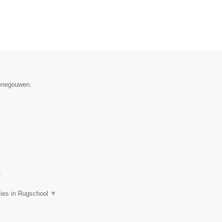
Henegouwen.
▼
ties in Rugschool
▼