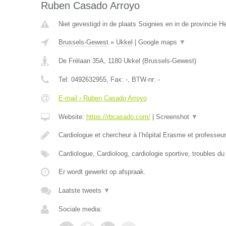
Ruben Casado Arroyo
Niet gevestigd in de plaats Soignies en in de provincie 
Brussels-Gewest
»
Ukkel
|
Google maps
▼
De Frélaan 35A
,
1180
Ukkel
(
Brussels-Gewest
)
Tel:
0492632955
, Fax:
-
, BTW-nr:
-
E-mail › Ruben Casado Arroyo
Website:
https://rbcasado.com/
|
Screenshot
▼
Cardiologue et chercheur à l’hôpital Erasme et professe
Cardiologue, Cardioloog, cardiologie sportive, troubles d
Er wordt gewerkt op afspraak.
Laatste tweets
▼
Sociale media: