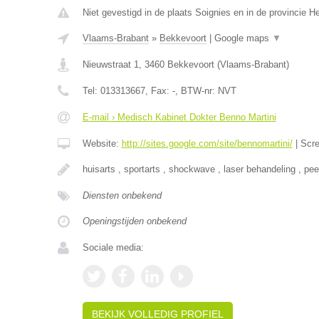
Niet gevestigd in de plaats Soignies en in de provincie 
Vlaams-Brabant
»
Bekkevoort
|
Google maps
▼
Nieuwstraat 1
,
3460
Bekkevoort
(
Vlaams-Brabant
)
Tel:
013313667
, Fax:
-
, BTW-nr:
NVT
E-mail › Medisch Kabinet Dokter Benno Martini
Website:
http://sites.google.com/site/bennomartini/
|
Scr
huisarts , sportarts , shockwave , laser behandeling , pee
Diensten onbekend
Openingstijden onbekend
Sociale media:
BEKIJK VOLLEDIG PROFIEL