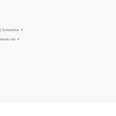
|
Screenshot
▼
ontrole van
▼