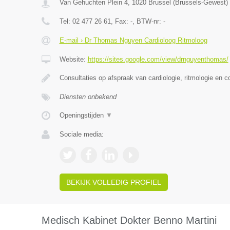
Van Gehuchten Plein 4
,
1020
Brussel
(
Brussels-Gewest
)
Tel:
02 477 26 61
, Fax:
-
, BTW-nr:
-
E-mail › Dr Thomas Nguyen Cardioloog Ritmoloog
Website:
https://sites.google.com/view/drnguyenthomas/
Consultaties op afspraak van cardiologie, ritmologie en c
Diensten onbekend
Openingstijden
▼
Sociale media:
BEKIJK VOLLEDIG PROFIEL
Medisch Kabinet Dokter Benno Martini