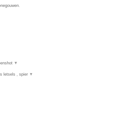
Henegouwen.
eenshot
▼
s letsels , spier
▼