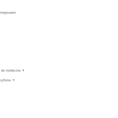
Henegouwen.
ur de médecine
▼
u rythme
▼