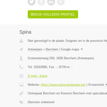
BEKIJK VOLLEDIG PROFIEL
Spina
Niet gevestigd in de plaats Soignies en in de provincie 
Antwerpen
»
Berchem
|
Google maps
▼
Grotesteenweg 558
,
2600
Berchem
(
Antwerpen
)
Tel:
32910990
, Fax:
-
, BTW-nr:
-
E-mail › Spina
Website:
https://www.spina-antwerpen.be/
|
Screenshot
Osteopaat Berchem en Kinesist Berchem met specialisa
Diensten onbekend