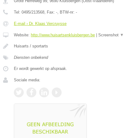
Grote Herreweg 99
,
9690
Kluisbergen
(
Oost-Vlaanderen
)
Tel:
0495/213568
, Fax:
-
, BTW-nr:
-
E-mail › Dr. Klaas Vercruysse
Website:
http://www.huisartsenkluisbergen.be
|
Screenshot
▼
Huisarts / sportarts
Diensten onbekend
Er wordt gewerkt op afspraak.
Sociale media: