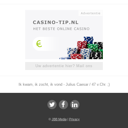
Uw advertentie hier? Mail ons
Ik kwam, ik zocht, ik vond - Julius Caesar / 47 v.Chr. ;)
©
JBB Media
|
Privacy