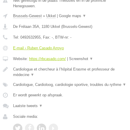
Niet gevestigd in de plaats Thieusies en in de provincie
Henegouwen.
Brussels-Gewest
»
Ukkel
|
Google maps
▼
De Frélaan 35A
,
1180
Ukkel
(
Brussels-Gewest
)
Tel:
0492632955
, Fax:
-
, BTW-nr:
-
E-mail › Ruben Casado Arroyo
Website:
https://rbcasado.com/
|
Screenshot
▼
Cardiologue et chercheur à l’hôpital Erasme et professeur de
médecine
▼
Cardiologue, Cardioloog, cardiologie sportive, troubles du rythme
▼
Er wordt gewerkt op afspraak.
Laatste tweets
▼
Sociale media: