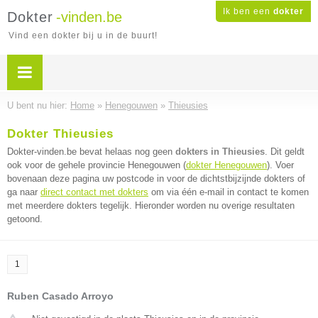
Ik ben een
dokter
Dokter
-vinden.be
Vind een dokter bij u in de buurt!
U bent nu hier:
Home
»
Henegouwen
»
Thieusies
Dokter Thieusies
Dokter-vinden.be bevat helaas nog geen
dokters in Thieusies
. Dit geldt
ook voor de gehele provincie Henegouwen (
dokter Henegouwen
). Voer
bovenaan deze pagina uw postcode in voor de dichtstbijzijnde dokters of
ga naar
direct contact met dokters
om via één e-mail in contact te komen
met meerdere dokters tegelijk. Hieronder worden nu overige resultaten
getoond.
1
Ruben Casado Arroyo