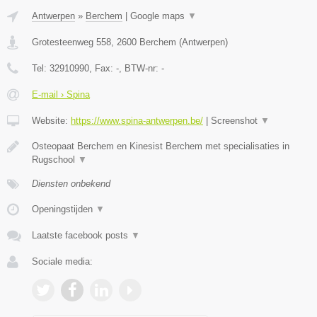
Antwerpen
»
Berchem
|
Google maps
▼
Grotesteenweg 558
,
2600
Berchem
(
Antwerpen
)
Tel:
32910990
, Fax:
-
, BTW-nr:
-
E-mail › Spina
Website:
https://www.spina-antwerpen.be/
|
Screenshot
▼
Osteopaat Berchem en Kinesist Berchem met specialisaties in
Rugschool
▼
Diensten onbekend
Openingstijden
▼
Laatste facebook posts
▼
Sociale media: