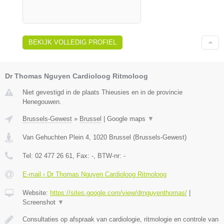
BEKIJK VOLLEDIG PROFIEL
Dr Thomas Nguyen Cardioloog Ritmoloog
Niet gevestigd in de plaats Thieusies en in de provincie
Henegouwen.
Brussels-Gewest
»
Brussel
|
Google maps
▼
Van Gehuchten Plein 4
,
1020
Brussel
(
Brussels-Gewest
)
Tel:
02 477 26 61
, Fax:
-
, BTW-nr:
-
E-mail › Dr Thomas Nguyen Cardioloog Ritmoloog
Website:
https://sites.google.com/view/drnguyenthomas/
|
Screenshot
▼
Consultaties op afspraak van cardiologie, ritmologie en controle van