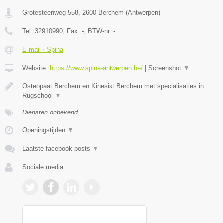
Grotesteenweg 558
,
2600
Berchem
(
Antwerpen
)
Tel:
32910990
, Fax:
-
, BTW-nr:
-
E-mail › Spina
Website:
https://www.spina-antwerpen.be/
|
Screenshot
▼
Osteopaat Berchem en Kinesist Berchem met specialisaties in
Rugschool
▼
Diensten onbekend
Openingstijden
▼
Laatste facebook posts
▼
Sociale media: