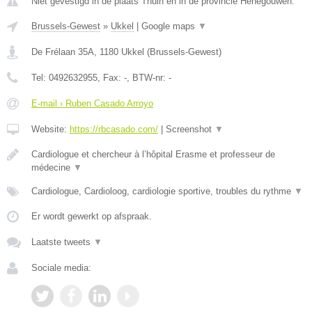
Niet gevestigd in de plaats Thuin en in de provincie Henegouwen.
Brussels-Gewest
»
Ukkel
|
Google maps
▼
De Frélaan 35A
,
1180
Ukkel
(
Brussels-Gewest
)
Tel:
0492632955
, Fax:
-
, BTW-nr:
-
E-mail › Ruben Casado Arroyo
Website:
https://rbcasado.com/
|
Screenshot
▼
Cardiologue et chercheur à l’hôpital Erasme et professeur de
médecine
▼
Cardiologue, Cardioloog, cardiologie sportive, troubles du rythme
▼
Er wordt gewerkt op afspraak.
Laatste tweets
▼
Sociale media: