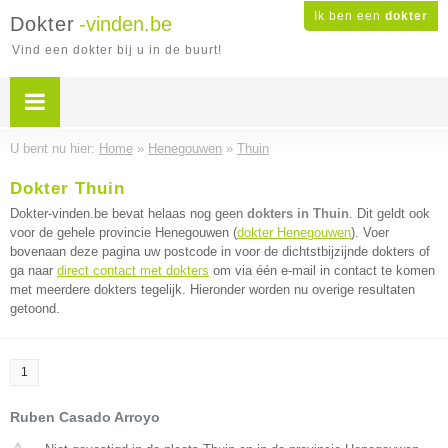
Ik ben een
dokter
Dokter
-vinden.be
Vind een dokter bij u in de buurt!
U bent nu hier:
Home
»
Henegouwen
»
Thuin
Dokter Thuin
Dokter-vinden.be bevat helaas nog geen
dokters in Thuin
. Dit geldt ook
voor de gehele provincie Henegouwen (
dokter Henegouwen
). Voer
bovenaan deze pagina uw postcode in voor de dichtstbijzijnde dokters of
ga naar
direct contact met dokters
om via één e-mail in contact te komen
met meerdere dokters tegelijk. Hieronder worden nu overige resultaten
getoond.
1
Ruben Casado Arroyo