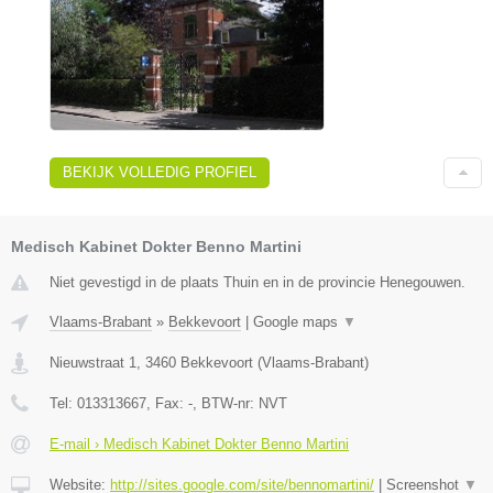
BEKIJK VOLLEDIG PROFIEL
Medisch Kabinet Dokter Benno Martini
Niet gevestigd in de plaats Thuin en in de provincie Henegouwen.
Vlaams-Brabant
»
Bekkevoort
|
Google maps
▼
Nieuwstraat 1
,
3460
Bekkevoort
(
Vlaams-Brabant
)
Tel:
013313667
, Fax:
-
, BTW-nr:
NVT
E-mail › Medisch Kabinet Dokter Benno Martini
Website:
http://sites.google.com/site/bennomartini/
|
Screenshot
▼