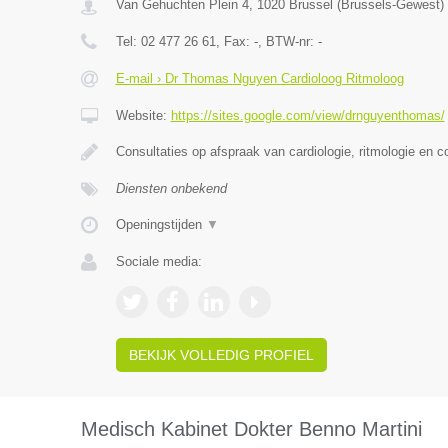
Van Gehuchten Plein 4
,
1020
Brussel
(
Brussels-Gewest
)
Tel:
02 477 26 61
, Fax:
-
, BTW-nr:
-
E-mail › Dr Thomas Nguyen Cardioloog Ritmoloog
Website:
https://sites.google.com/view/drnguyenthomas/
Consultaties op afspraak van cardiologie, ritmologie en c
Diensten onbekend
Openingstijden
▼
Sociale media:
BEKIJK VOLLEDIG PROFIEL
Medisch Kabinet Dokter Benno Martini