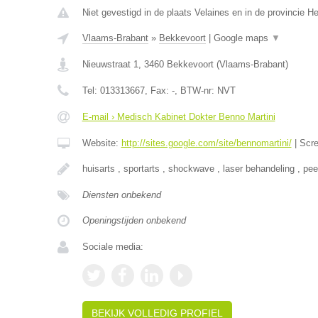
Niet gevestigd in de plaats Velaines en in de provincie 
Vlaams-Brabant
»
Bekkevoort
|
Google maps
▼
Nieuwstraat 1
,
3460
Bekkevoort
(
Vlaams-Brabant
)
Tel:
013313667
, Fax:
-
, BTW-nr:
NVT
E-mail › Medisch Kabinet Dokter Benno Martini
Website:
http://sites.google.com/site/bennomartini/
|
Scr
huisarts , sportarts , shockwave , laser behandeling , pee
Diensten onbekend
Openingstijden onbekend
Sociale media:
BEKIJK VOLLEDIG PROFIEL