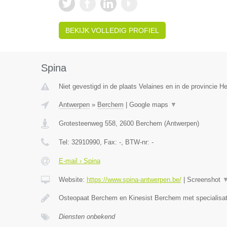
BEKIJK VOLLEDIG PROFIEL
Spina
Niet gevestigd in de plaats Velaines en in de provincie 
Antwerpen
»
Berchem
|
Google maps
▼
Grotesteenweg 558
,
2600
Berchem
(
Antwerpen
)
Tel:
32910990
, Fax:
-
, BTW-nr:
-
E-mail › Spina
Website:
https://www.spina-antwerpen.be/
|
Screenshot
Osteopaat Berchem en Kinesist Berchem met specialisa
Diensten onbekend