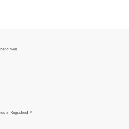
Henegouwen.
▼
ties in Rugschool
▼