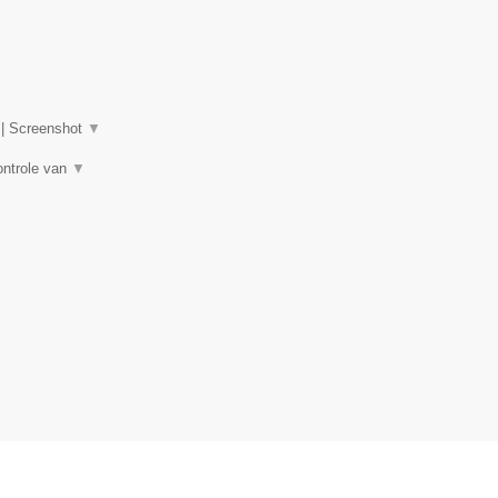
|
Screenshot
▼
ontrole van
▼