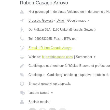
Ruben Casado Arroyo
Niet gevestigd in de plaats Velaines en in de provincie 
Brussels-Gewest
»
Ukkel
|
Google maps
▼
De Frélaan 35A
,
1180
Ukkel
(
Brussels-Gewest
)
Tel:
0492632955
, Fax:
-
, BTW-nr:
-
E-mail › Ruben Casado Arroyo
Website:
https://rbcasado.com/
|
Screenshot
▼
Cardiologue et chercheur à l’hôpital Erasme et professe
Cardiologue, Cardioloog, cardiologie sportive, troubles d
Er wordt gewerkt op afspraak.
Laatste tweets
▼
Sociale media: