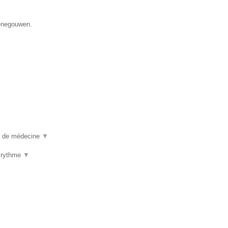
Henegouwen.
ur de médecine
▼
u rythme
▼