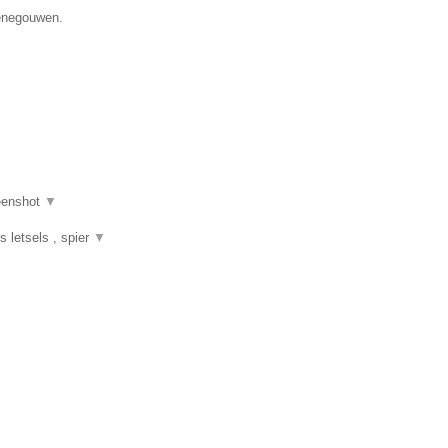
Henegouwen.
eenshot
▼
s letsels , spier
▼