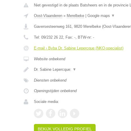
Niet gevestigd in de plaats Batsheers en in de provincie 
Oost-Vlaanderen
»
Merelbeke
|
Google maps
▼
Gaversesteenweg 161
,
9820
Merelbeke
(
Oost-Vlaandere
Tel:
09/232 26 22
, Fax:
-
, BTW-nr:
-
E-mail › Bvba Dr. Sabine Lepercque (NKO-specialist)
Website onbekend
Dr. Sabine Lepercque:
▼
Diensten onbekend
Openingstijden onbekend
Sociale media:
BEKIJK VOLLEDIG PROFIEL