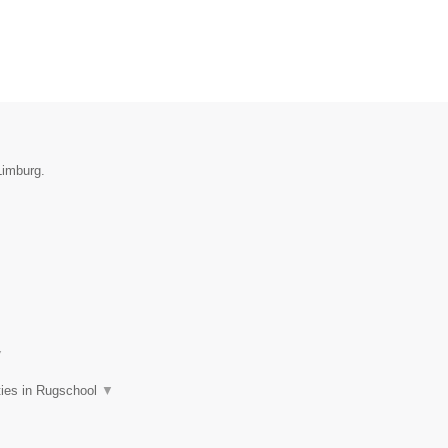
Limburg.
▼
ties in Rugschool
▼