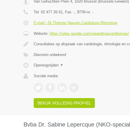
Van Gehuchten Plein 4
,
1020
Brussel
(
Brussels-Gewest
)
Tel:
02 477 26 61
, Fax:
-
, BTW-nr:
-
E-mail › Dr Thomas Nguyen Cardioloog Ritmoloog
Website:
https://sites.google.com/view/drnguyenthomas/
Consultaties op afspraak van cardiologie, ritmologie en c
Diensten onbekend
Openingstijden
▼
Sociale media:
BEKIJK VOLLEDIG PROFIEL
Bvba Dr. Sabine Lepercque (NKO-speciali