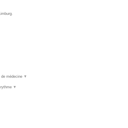
Limburg.
ur de médecine
▼
u rythme
▼