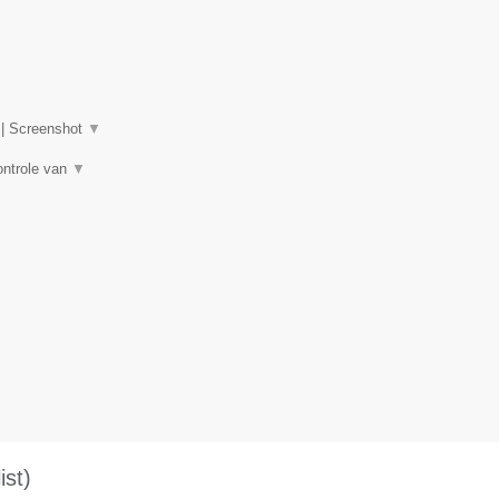
|
Screenshot
▼
ontrole van
▼
st)