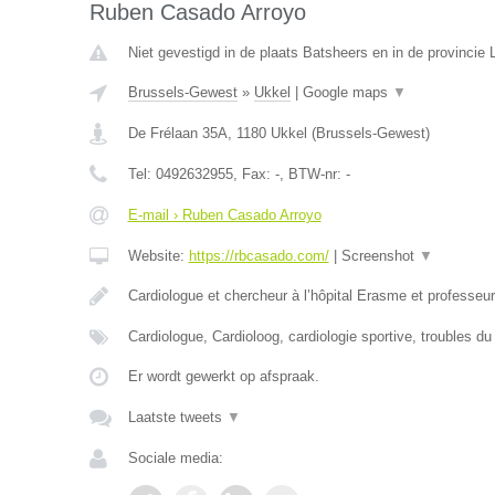
Ruben Casado Arroyo
Niet gevestigd in de plaats Batsheers en in de provincie 
Brussels-Gewest
»
Ukkel
|
Google maps
▼
De Frélaan 35A
,
1180
Ukkel
(
Brussels-Gewest
)
Tel:
0492632955
, Fax:
-
, BTW-nr:
-
E-mail › Ruben Casado Arroyo
Website:
https://rbcasado.com/
|
Screenshot
▼
Cardiologue et chercheur à l’hôpital Erasme et professe
Cardiologue, Cardioloog, cardiologie sportive, troubles d
Er wordt gewerkt op afspraak.
Laatste tweets
▼
Sociale media: