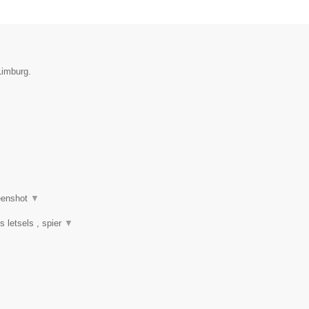
Limburg.
eenshot
▼
s letsels , spier
▼