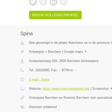
BEKIJK VOLLEDIG PROFIEL
Spina
Niet gevestigd in de plaats Batsheers en in de provincie 
Antwerpen
»
Berchem
|
Google maps
▼
Grotesteenweg 558
,
2600
Berchem
(
Antwerpen
)
Tel:
32910990
, Fax:
-
, BTW-nr:
-
E-mail › Spina
Website:
https://www.spina-antwerpen.be/
|
Screenshot
Osteopaat Berchem en Kinesist Berchem met specialisa
Diensten onbekend