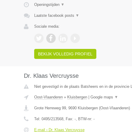
Openingstijden
▼
Laatste facebook posts
▼
Sociale media:
BEKIJK VOLLEDIG PROFIEL
Dr. Klaas Vercruysse
Niet gevestigd in de plaats Batsheers en in de provincie 
Oost-Vlaanderen
»
Kluisbergen
|
Google maps
▼
Grote Herreweg 99
,
9690
Kluisbergen
(
Oost-Vlaanderen
)
Tel:
0495/213568
, Fax:
-
, BTW-nr:
-
E-mail › Dr. Klaas Vercruysse