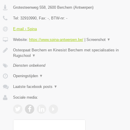
Grotesteenweg 558
,
2600
Berchem
(
Antwerpen
)
Tel:
32910990
, Fax:
-
, BTW-nr:
-
E-mail › Spina
Website:
https://www.spina-antwerpen.be/
|
Screenshot
▼
Osteopaat Berchem en Kinesist Berchem met specialisaties in
Rugschool
▼
Diensten onbekend
Openingstijden
▼
Laatste facebook posts
▼
Sociale media: