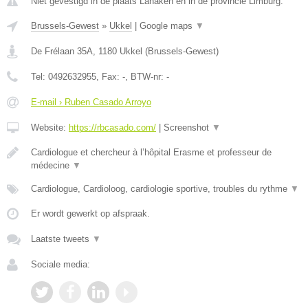
Niet gevestigd in de plaats Lanaken en in de provincie Limburg.
Brussels-Gewest
»
Ukkel
|
Google maps
▼
De Frélaan 35A
,
1180
Ukkel
(
Brussels-Gewest
)
Tel:
0492632955
, Fax:
-
, BTW-nr:
-
E-mail › Ruben Casado Arroyo
Website:
https://rbcasado.com/
|
Screenshot
▼
Cardiologue et chercheur à l’hôpital Erasme et professeur de
médecine
▼
Cardiologue, Cardioloog, cardiologie sportive, troubles du rythme
▼
Er wordt gewerkt op afspraak.
Laatste tweets
▼
Sociale media: