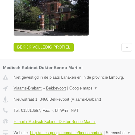
BEKIJK VOLLEDIG PROFIEL
Medisch Kabinet Dokter Benno Martini
Niet gevestigd in de plaats Lanaken en in de provincie Limburg.
Vlaams-Brabant
»
Bekkevoort
|
Google maps
▼
Nieuwstraat 1
,
3460
Bekkevoort
(
Vlaams-Brabant
)
Tel:
013313667
, Fax:
-
, BTW-nr:
NVT
E-mail › Medisch Kabinet Dokter Benno Martini
Website:
http://sites.google.com/site/bennomartini/
|
Screenshot
▼