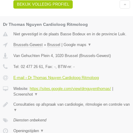
BEKIJK VOLLEDIG PROFIEL
Dr Thomas Nguyen Cardioloog Ritmoloog
Niet gevestigd in de plaats Basse Bodeux en in de provincie Luik.
Brussels-Gewest
»
Brussel
|
Google maps
▼
Van Gehuchten Plein 4
,
1020
Brussel
(
Brussels-Gewest
)
Tel:
02 477 26 61
, Fax:
-
, BTW-nr:
-
E-mail › Dr Thomas Nguyen Cardioloog Ritmoloog
Website:
https://sites.google.com/view/drnguyenthomas/
|
Screenshot
▼
Consultaties op afspraak van cardiologie, ritmologie en controle van
▼
Diensten onbekend
Openingstijden
▼