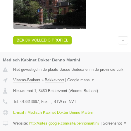
BEKIJK VOLLEDIG PROFIEL
Medisch Kabinet Dokter Benno Martini
Niet gevestigd in de plaats Basse Bodeux en in de provincie Luik.
Vlaams-Brabant
»
Bekkevoort
|
Google maps
▼
Nieuwstraat 1
,
3460
Bekkevoort
(
Vlaams-Brabant
)
Tel:
013313667
, Fax:
-
, BTW-nr:
NVT
E-mail › Medisch Kabinet Dokter Benno Martini
Website:
http://sites.google.com/site/bennomartini/
|
Screenshot
▼