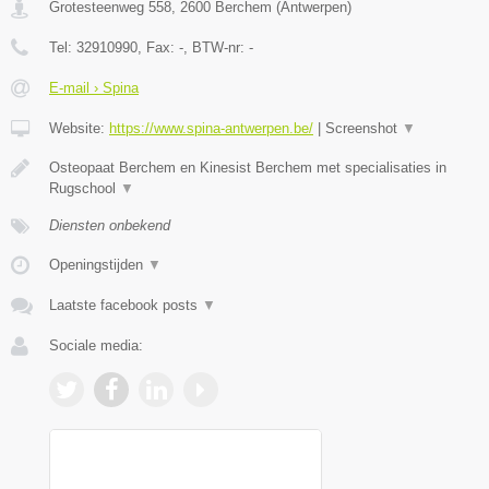
Grotesteenweg 558
,
2600
Berchem
(
Antwerpen
)
Tel:
32910990
, Fax:
-
, BTW-nr:
-
E-mail › Spina
Website:
https://www.spina-antwerpen.be/
|
Screenshot
▼
Osteopaat Berchem en Kinesist Berchem met specialisaties in
Rugschool
▼
Diensten onbekend
Openingstijden
▼
Laatste facebook posts
▼
Sociale media: