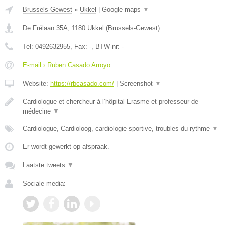
Brussels-Gewest
»
Ukkel
|
Google maps
▼
De Frélaan 35A
,
1180
Ukkel
(
Brussels-Gewest
)
Tel:
0492632955
, Fax:
-
, BTW-nr:
-
E-mail › Ruben Casado Arroyo
Website:
https://rbcasado.com/
|
Screenshot
▼
Cardiologue et chercheur à l’hôpital Erasme et professeur de
médecine
▼
Cardiologue, Cardioloog, cardiologie sportive, troubles du rythme
▼
Er wordt gewerkt op afspraak.
Laatste tweets
▼
Sociale media: