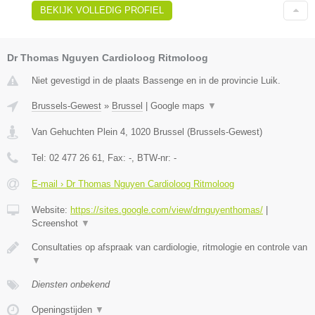
BEKIJK VOLLEDIG PROFIEL
Dr Thomas Nguyen Cardioloog Ritmoloog
Niet gevestigd in de plaats Bassenge en in de provincie Luik.
Brussels-Gewest
»
Brussel
|
Google maps
▼
Van Gehuchten Plein 4
,
1020
Brussel
(
Brussels-Gewest
)
Tel:
02 477 26 61
, Fax:
-
, BTW-nr:
-
E-mail › Dr Thomas Nguyen Cardioloog Ritmoloog
Website:
https://sites.google.com/view/drnguyenthomas/
|
Screenshot
▼
Consultaties op afspraak van cardiologie, ritmologie en controle van
▼
Diensten onbekend
Openingstijden
▼