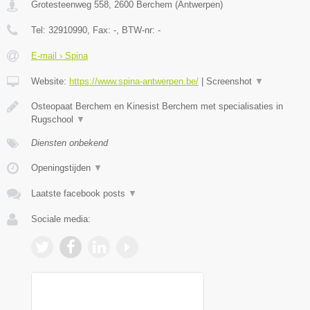
Grotesteenweg 558
,
2600
Berchem
(
Antwerpen
)
Tel:
32910990
, Fax:
-
, BTW-nr:
-
E-mail › Spina
Website:
https://www.spina-antwerpen.be/
|
Screenshot
▼
Osteopaat Berchem en Kinesist Berchem met specialisaties in
Rugschool
▼
Diensten onbekend
Openingstijden
▼
Laatste facebook posts
▼
Sociale media: