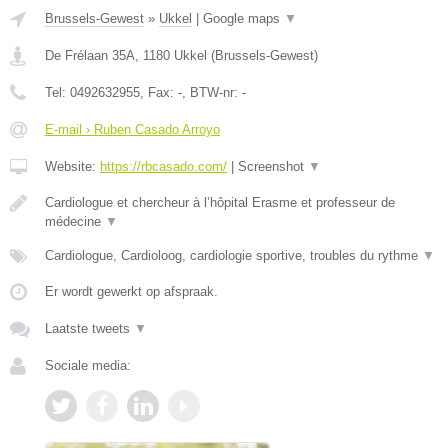
Brussels-Gewest
»
Ukkel
|
Google maps
▼
De Frélaan 35A
,
1180
Ukkel
(
Brussels-Gewest
)
Tel:
0492632955
, Fax:
-
, BTW-nr:
-
E-mail › Ruben Casado Arroyo
Website:
https://rbcasado.com/
|
Screenshot
▼
Cardiologue et chercheur à l’hôpital Erasme et professeur de
médecine
▼
Cardiologue, Cardioloog, cardiologie sportive, troubles du rythme
▼
Er wordt gewerkt op afspraak.
Laatste tweets
▼
Sociale media: