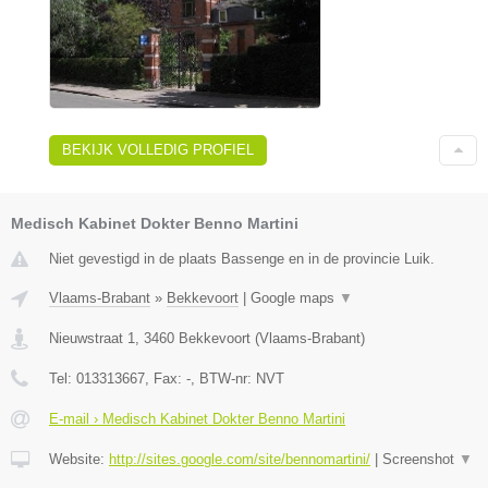
BEKIJK VOLLEDIG PROFIEL
Medisch Kabinet Dokter Benno Martini
Niet gevestigd in de plaats Bassenge en in de provincie Luik.
Vlaams-Brabant
»
Bekkevoort
|
Google maps
▼
Nieuwstraat 1
,
3460
Bekkevoort
(
Vlaams-Brabant
)
Tel:
013313667
, Fax:
-
, BTW-nr:
NVT
E-mail › Medisch Kabinet Dokter Benno Martini
Website:
http://sites.google.com/site/bennomartini/
|
Screenshot
▼