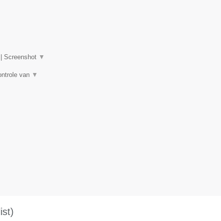
|
Screenshot
▼
ontrole van
▼
st)