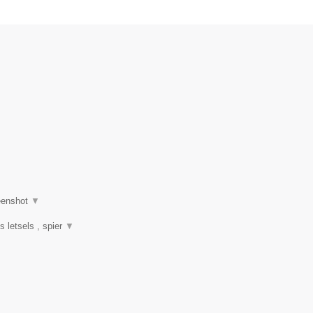
eenshot
▼
s letsels , spier
▼