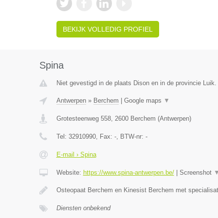
BEKIJK VOLLEDIG PROFIEL
Spina
Niet gevestigd in de plaats Dison en in de provincie Luik.
Antwerpen
»
Berchem
|
Google maps
▼
Grotesteenweg 558
,
2600
Berchem
(
Antwerpen
)
Tel:
32910990
, Fax:
-
, BTW-nr:
-
E-mail › Spina
Website:
https://www.spina-antwerpen.be/
|
Screenshot
Osteopaat Berchem en Kinesist Berchem met specialisa
Diensten onbekend