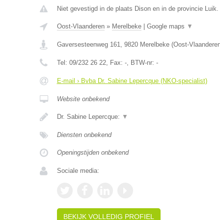
Niet gevestigd in de plaats Dison en in de provincie Luik.
Oost-Vlaanderen
»
Merelbeke
|
Google maps
▼
Gaversesteenweg 161
,
9820
Merelbeke
(
Oost-Vlaandere
Tel:
09/232 26 22
, Fax:
-
, BTW-nr:
-
E-mail › Bvba Dr. Sabine Lepercque (NKO-specialist)
Website onbekend
Dr. Sabine Lepercque:
▼
Diensten onbekend
Openingstijden onbekend
Sociale media:
BEKIJK VOLLEDIG PROFIEL