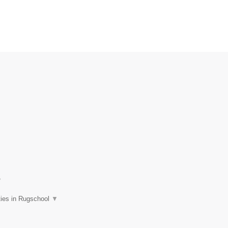
▼
ties in Rugschool
▼