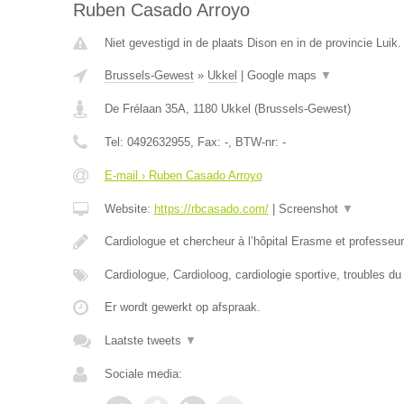
Ruben Casado Arroyo
Niet gevestigd in de plaats Dison en in de provincie Luik.
Brussels-Gewest
»
Ukkel
|
Google maps
▼
De Frélaan 35A
,
1180
Ukkel
(
Brussels-Gewest
)
Tel:
0492632955
, Fax:
-
, BTW-nr:
-
E-mail › Ruben Casado Arroyo
Website:
https://rbcasado.com/
|
Screenshot
▼
Cardiologue et chercheur à l’hôpital Erasme et professe
Cardiologue, Cardioloog, cardiologie sportive, troubles d
Er wordt gewerkt op afspraak.
Laatste tweets
▼
Sociale media: