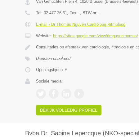
Van Gehuchten Plein 4
,
1020
Brussel
(
Brussels-Gewest
)
Tel:
02 477 26 61
, Fax:
-
, BTW-nr:
-
E-mail › Dr Thomas Nguyen Cardioloog Ritmoloog
Website:
https://sites.google.com/view/drnguyenthomas/
Consultaties op afspraak van cardiologie, ritmologie en c
Diensten onbekend
Openingstijden
▼
Sociale media:
BEKIJK VOLLEDIG PROFIEL
Bvba Dr. Sabine Lepercque (NKO-speciali