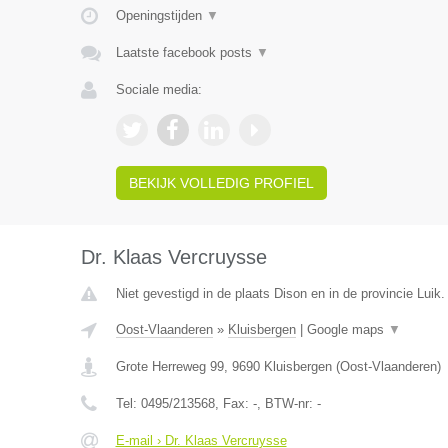
Openingstijden
▼
Laatste facebook posts
▼
Sociale media:
BEKIJK VOLLEDIG PROFIEL
Dr. Klaas Vercruysse
Niet gevestigd in de plaats Dison en in de provincie Luik.
Oost-Vlaanderen
»
Kluisbergen
|
Google maps
▼
Grote Herreweg 99
,
9690
Kluisbergen
(
Oost-Vlaanderen
)
Tel:
0495/213568
, Fax:
-
, BTW-nr:
-
E-mail › Dr. Klaas Vercruysse