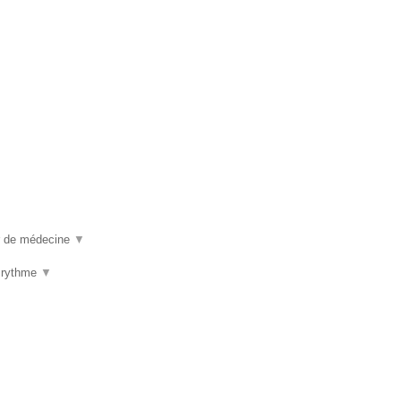
ur de médecine
▼
u rythme
▼