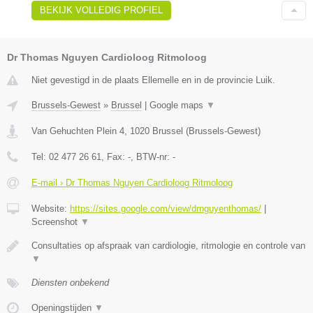
BEKIJK VOLLEDIG PROFIEL
Dr Thomas Nguyen Cardioloog Ritmoloog
Niet gevestigd in de plaats Ellemelle en in de provincie Luik.
Brussels-Gewest
»
Brussel
|
Google maps
▼
Van Gehuchten Plein 4
,
1020
Brussel
(
Brussels-Gewest
)
Tel:
02 477 26 61
, Fax:
-
, BTW-nr:
-
E-mail › Dr Thomas Nguyen Cardioloog Ritmoloog
Website:
https://sites.google.com/view/drnguyenthomas/
|
Screenshot
▼
Consultaties op afspraak van cardiologie, ritmologie en controle van
▼
Diensten onbekend
Openingstijden
▼