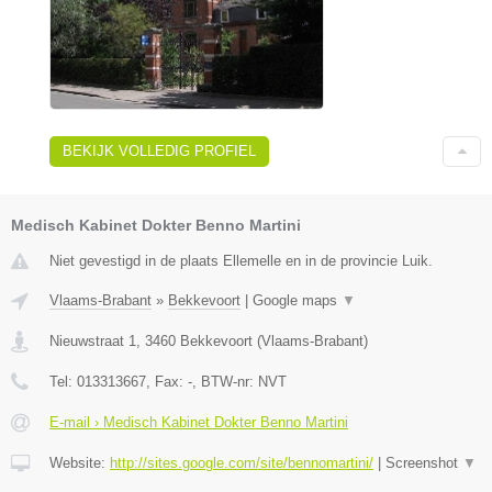
BEKIJK VOLLEDIG PROFIEL
Medisch Kabinet Dokter Benno Martini
Niet gevestigd in de plaats Ellemelle en in de provincie Luik.
Vlaams-Brabant
»
Bekkevoort
|
Google maps
▼
Nieuwstraat 1
,
3460
Bekkevoort
(
Vlaams-Brabant
)
Tel:
013313667
, Fax:
-
, BTW-nr:
NVT
E-mail › Medisch Kabinet Dokter Benno Martini
Website:
http://sites.google.com/site/bennomartini/
|
Screenshot
▼