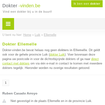
Ik ben een
dokter
Dokter
-vinden.be
Vind een dokter bij u in de buurt!
U bent nu hier:
Home
»
Luik
»
Ellemelle
Dokter Ellemelle
Dokter-vinden.be bevat helaas nog geen
dokters in Ellemelle
. Dit geldt
ook voor de gehele provincie Luik (
dokter Luik
). Voer bovenaan deze
pagina uw postcode in voor de dichtstbijzijnde dokters of ga naar
direct
contact met dokters
om via één e-mail in contact te komen met meerdere
dokters tegelijk. Hieronder worden nu overige resultaten getoond.
1
Ruben Casado Arroyo
Niet gevestigd in de plaats Ellemelle en in de provincie Luik.