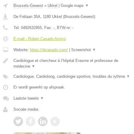
Brussels-Gewest
»
Ukkel
|
Google maps
▼
De Frélaan 35A
,
1180
Ukkel
(
Brussels-Gewest
)
Tel:
0492632955
, Fax:
-
, BTW-nr:
-
E-mail › Ruben Casado Arroyo
Website:
https://rbcasado.com/
|
Screenshot
▼
Cardiologue et chercheur à l’hôpital Erasme et professeur de
médecine
▼
Cardiologue, Cardioloog, cardiologie sportive, troubles du rythme
▼
Er wordt gewerkt op afspraak.
Laatste tweets
▼
Sociale media: