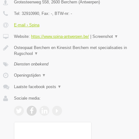
Grotesteenweg 558
,
2600
Berchem
(
Antwerpen
)
Tel:
32910990
, Fax:
-
, BTW-nr:
-
E-mail › Spina
Website:
https://www.spina-antwerpen.be/
|
Screenshot
▼
Osteopaat Berchem en Kinesist Berchem met specialisaties in
Rugschool
▼
Diensten onbekend
Openingstijden
▼
Laatste facebook posts
▼
Sociale media: