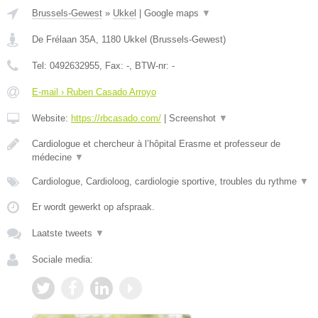
Brussels-Gewest
»
Ukkel
|
Google maps
▼
De Frélaan 35A
,
1180
Ukkel
(
Brussels-Gewest
)
Tel:
0492632955
, Fax:
-
, BTW-nr:
-
E-mail › Ruben Casado Arroyo
Website:
https://rbcasado.com/
|
Screenshot
▼
Cardiologue et chercheur à l’hôpital Erasme et professeur de
médecine
▼
Cardiologue, Cardioloog, cardiologie sportive, troubles du rythme
▼
Er wordt gewerkt op afspraak.
Laatste tweets
▼
Sociale media: