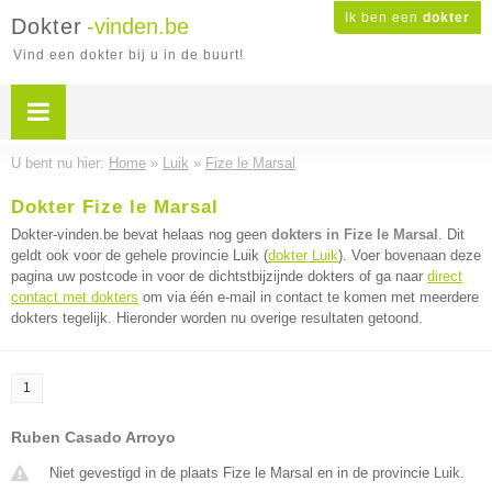
Ik ben een
dokter
Dokter
-vinden.be
Vind een dokter bij u in de buurt!
U bent nu hier:
Home
»
Luik
»
Fize le Marsal
Dokter Fize le Marsal
Dokter-vinden.be bevat helaas nog geen
dokters in Fize le Marsal
. Dit
geldt ook voor de gehele provincie Luik (
dokter Luik
). Voer bovenaan deze
pagina uw postcode in voor de dichtstbijzijnde dokters of ga naar
direct
contact met dokters
om via één e-mail in contact te komen met meerdere
dokters tegelijk. Hieronder worden nu overige resultaten getoond.
1
Ruben Casado Arroyo
Niet gevestigd in de plaats Fize le Marsal en in de provincie Luik.