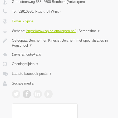
Grotesteenweg 558
,
2600
Berchem
(
Antwerpen
)
Tel:
32910990
, Fax:
-
, BTW-nr:
-
E-mail › Spina
Website:
https://www.spina-antwerpen.be/
|
Screenshot
▼
Osteopaat Berchem en Kinesist Berchem met specialisaties in
Rugschool
▼
Diensten onbekend
Openingstijden
▼
Laatste facebook posts
▼
Sociale media: