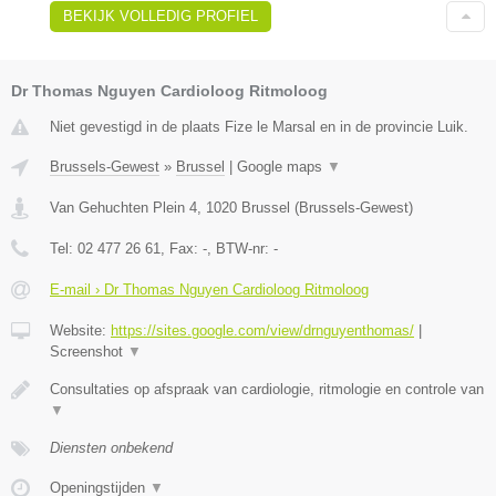
BEKIJK VOLLEDIG PROFIEL
Dr Thomas Nguyen Cardioloog Ritmoloog
Niet gevestigd in de plaats Fize le Marsal en in de provincie Luik.
Brussels-Gewest
»
Brussel
|
Google maps
▼
Van Gehuchten Plein 4
,
1020
Brussel
(
Brussels-Gewest
)
Tel:
02 477 26 61
, Fax:
-
, BTW-nr:
-
E-mail › Dr Thomas Nguyen Cardioloog Ritmoloog
Website:
https://sites.google.com/view/drnguyenthomas/
|
Screenshot
▼
Consultaties op afspraak van cardiologie, ritmologie en controle van
▼
Diensten onbekend
Openingstijden
▼