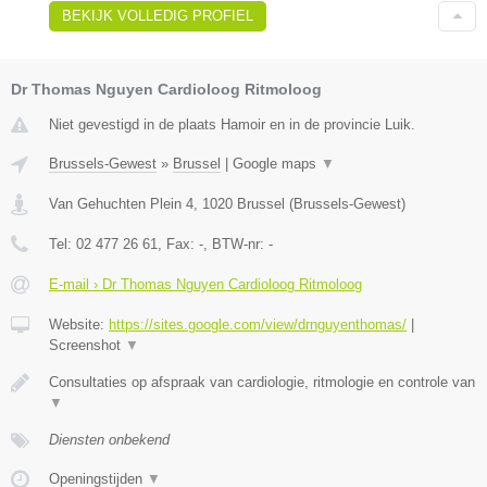
BEKIJK VOLLEDIG PROFIEL
Dr Thomas Nguyen Cardioloog Ritmoloog
Niet gevestigd in de plaats Hamoir en in de provincie Luik.
Brussels-Gewest
»
Brussel
|
Google maps
▼
Van Gehuchten Plein 4
,
1020
Brussel
(
Brussels-Gewest
)
Tel:
02 477 26 61
, Fax:
-
, BTW-nr:
-
E-mail › Dr Thomas Nguyen Cardioloog Ritmoloog
Website:
https://sites.google.com/view/drnguyenthomas/
|
Screenshot
▼
Consultaties op afspraak van cardiologie, ritmologie en controle van
▼
Diensten onbekend
Openingstijden
▼