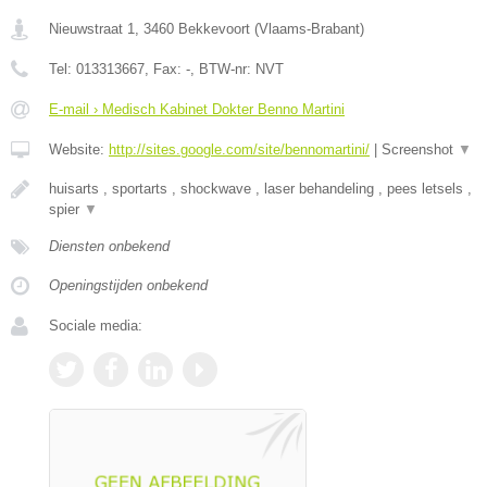
Nieuwstraat 1
,
3460
Bekkevoort
(
Vlaams-Brabant
)
Tel:
013313667
, Fax:
-
, BTW-nr:
NVT
E-mail › Medisch Kabinet Dokter Benno Martini
Website:
http://sites.google.com/site/bennomartini/
|
Screenshot
▼
huisarts , sportarts , shockwave , laser behandeling , pees letsels ,
spier
▼
Diensten onbekend
Openingstijden onbekend
Sociale media: