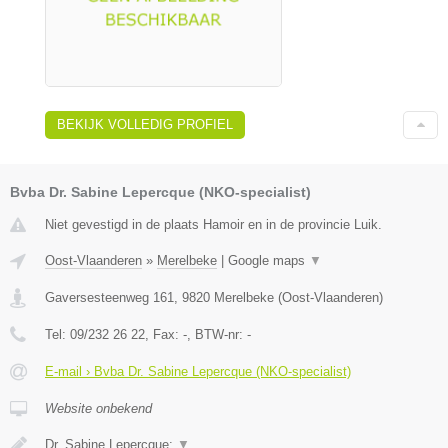
BEKIJK VOLLEDIG PROFIEL
Bvba Dr. Sabine Lepercque (NKO-specialist)
Niet gevestigd in de plaats Hamoir en in de provincie Luik.
Oost-Vlaanderen
»
Merelbeke
|
Google maps
▼
Gaversesteenweg 161
,
9820
Merelbeke
(
Oost-Vlaanderen
)
Tel:
09/232 26 22
, Fax:
-
, BTW-nr:
-
E-mail › Bvba Dr. Sabine Lepercque (NKO-specialist)
Website onbekend
Dr. Sabine Lepercque:
▼