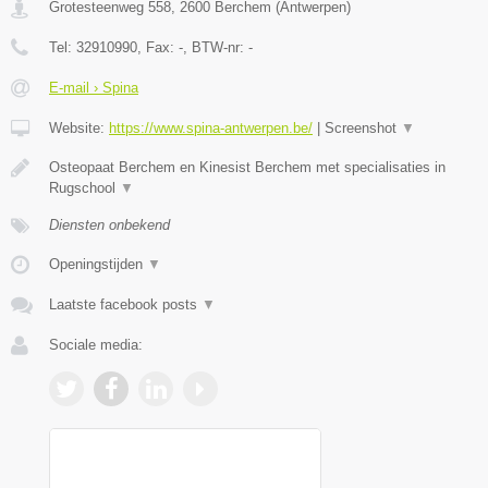
Grotesteenweg 558
,
2600
Berchem
(
Antwerpen
)
Tel:
32910990
, Fax:
-
, BTW-nr:
-
E-mail › Spina
Website:
https://www.spina-antwerpen.be/
|
Screenshot
▼
Osteopaat Berchem en Kinesist Berchem met specialisaties in
Rugschool
▼
Diensten onbekend
Openingstijden
▼
Laatste facebook posts
▼
Sociale media: