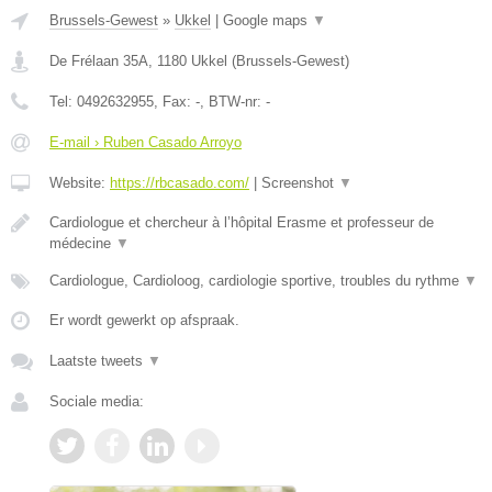
Brussels-Gewest
»
Ukkel
|
Google maps
▼
De Frélaan 35A
,
1180
Ukkel
(
Brussels-Gewest
)
Tel:
0492632955
, Fax:
-
, BTW-nr:
-
E-mail › Ruben Casado Arroyo
Website:
https://rbcasado.com/
|
Screenshot
▼
Cardiologue et chercheur à l’hôpital Erasme et professeur de
médecine
▼
Cardiologue, Cardioloog, cardiologie sportive, troubles du rythme
▼
Er wordt gewerkt op afspraak.
Laatste tweets
▼
Sociale media: