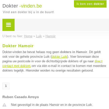
Ik ben een
dokter
Dokter
-vinden.be
Vind een dokter bij u in de buurt!
U bent nu hier:
Home
»
Luik
»
Hamoir
Dokter Hamoir
Dokter-vinden.be bevat helaas nog geen
dokters in Hamoir
. Dit geldt
ook voor de gehele provincie Luik (
dokter Luik
). Voer bovenaan deze
pagina uw postcode in voor de dichtstbijzijnde dokters of ga naar
direct
contact met dokters
om via één e-mail in contact te komen met meerdere
dokters tegelijk. Hieronder worden nu overige resultaten getoond.
1
Ruben Casado Arroyo
Niet gevestigd in de plaats Hamoir en in de provincie Luik.