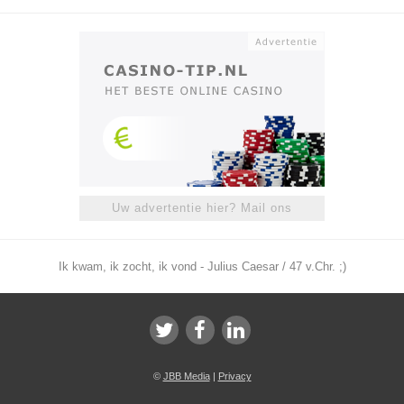
Uw advertentie hier? Mail ons
Ik kwam, ik zocht, ik vond - Julius Caesar / 47 v.Chr. ;)
©
JBB Media
|
Privacy