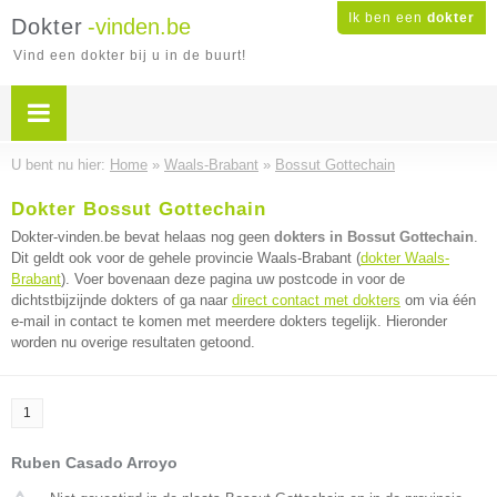
Ik ben een
dokter
Dokter
-vinden.be
Vind een dokter bij u in de buurt!
U bent nu hier:
Home
»
Waals-Brabant
»
Bossut Gottechain
Dokter Bossut Gottechain
Dokter-vinden.be bevat helaas nog geen
dokters in Bossut Gottechain
.
Dit geldt ook voor de gehele provincie Waals-Brabant (
dokter Waals-
Brabant
). Voer bovenaan deze pagina uw postcode in voor de
dichtstbijzijnde dokters of ga naar
direct contact met dokters
om via één
e-mail in contact te komen met meerdere dokters tegelijk. Hieronder
worden nu overige resultaten getoond.
1
Ruben Casado Arroyo