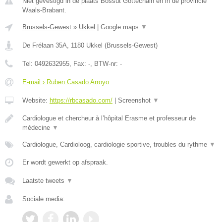
Niet gevestigd in de plaats Bossut Gottechain en in de provincie
Waals-Brabant.
Brussels-Gewest
»
Ukkel
|
Google maps
▼
De Frélaan 35A
,
1180
Ukkel
(
Brussels-Gewest
)
Tel:
0492632955
, Fax:
-
, BTW-nr:
-
E-mail › Ruben Casado Arroyo
Website:
https://rbcasado.com/
|
Screenshot
▼
Cardiologue et chercheur à l’hôpital Erasme et professeur de
médecine
▼
Cardiologue, Cardioloog, cardiologie sportive, troubles du rythme
▼
Er wordt gewerkt op afspraak.
Laatste tweets
▼
Sociale media: