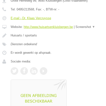
Grote Herreweg 99
,
9690
Kluisbergen
(
Oost-Vlaanderen
)
Tel:
0495/213568
, Fax:
-
, BTW-nr:
-
E-mail › Dr. Klaas Vercruysse
Website:
http://www.huisartsenkluisbergen.be
|
Screenshot
▼
Huisarts / sportarts
Diensten onbekend
Er wordt gewerkt op afspraak.
Sociale media: