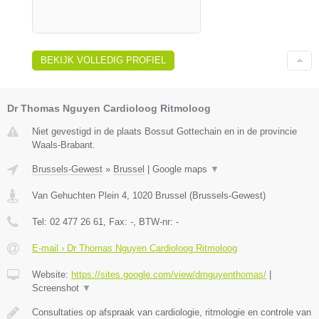
BEKIJK VOLLEDIG PROFIEL
Dr Thomas Nguyen Cardioloog Ritmoloog
Niet gevestigd in de plaats Bossut Gottechain en in de provincie
Waals-Brabant.
Brussels-Gewest
»
Brussel
|
Google maps
▼
Van Gehuchten Plein 4
,
1020
Brussel
(
Brussels-Gewest
)
Tel:
02 477 26 61
, Fax:
-
, BTW-nr:
-
E-mail › Dr Thomas Nguyen Cardioloog Ritmoloog
Website:
https://sites.google.com/view/drnguyenthomas/
|
Screenshot
▼
Consultaties op afspraak van cardiologie, ritmologie en controle van