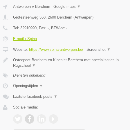
Antwerpen
»
Berchem
|
Google maps
▼
Grotesteenweg 558
,
2600
Berchem
(
Antwerpen
)
Tel:
32910990
, Fax:
-
, BTW-nr:
-
E-mail › Spina
Website:
https://www.spina-antwerpen.be/
|
Screenshot
▼
Osteopaat Berchem en Kinesist Berchem met specialisaties in
Rugschool
▼
Diensten onbekend
Openingstijden
▼
Laatste facebook posts
▼
Sociale media: