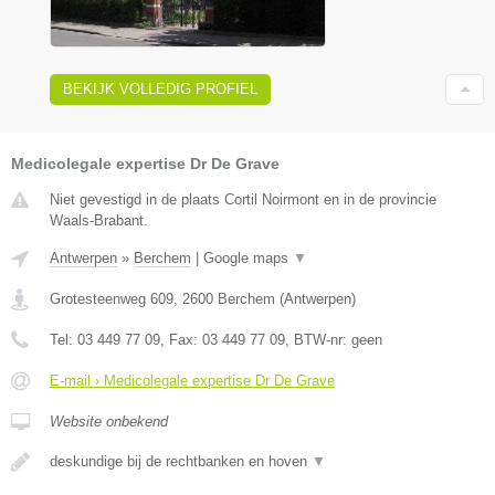
BEKIJK VOLLEDIG PROFIEL
Medicolegale expertise Dr De Grave
Niet gevestigd in de plaats Cortil Noirmont en in de provincie
Waals-Brabant.
Antwerpen
»
Berchem
|
Google maps
▼
Grotesteenweg 609
,
2600
Berchem
(
Antwerpen
)
Tel:
03 449 77 09
, Fax:
03 449 77 09
, BTW-nr:
geen
E-mail › Medicolegale expertise Dr De Grave
Website onbekend
deskundige bij de rechtbanken en hoven
▼