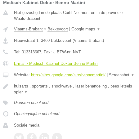
Medisch Kabinet Dokter Benno Martini
Niet gevestigd in de plaats Cortil Noirmont en in de provincie
Waals-Brabant.
Vlaams-Brabant
»
Bekkevoort
|
Google maps
▼
Nieuwstraat 1
,
3460
Bekkevoort
(
Vlaams-Brabant
)
Tel:
013313667
, Fax:
-
, BTW-nr:
NVT
E-mail › Medisch Kabinet Dokter Benno Martini
Website:
http://sites.google.com/site/bennomartini/
|
Screenshot
▼
huisarts , sportarts , shockwave , laser behandeling , pees letsels ,
spier
▼
Diensten onbekend
Openingstijden onbekend
Sociale media: