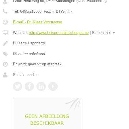
Grote Herreweg 99
,
9690
Kluisbergen
(
Oost-Vlaanderen
)
Tel:
0495/213568
, Fax:
-
, BTW-nr:
-
E-mail › Dr. Klaas Vercruysse
Website:
http://www.huisartsenkluisbergen.be
|
Screenshot
▼
Huisarts / sportarts
Diensten onbekend
Er wordt gewerkt op afspraak.
Sociale media: