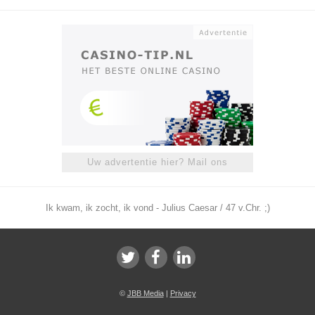
Uw advertentie hier? Mail ons
Ik kwam, ik zocht, ik vond - Julius Caesar / 47 v.Chr. ;)
©
JBB Media
|
Privacy