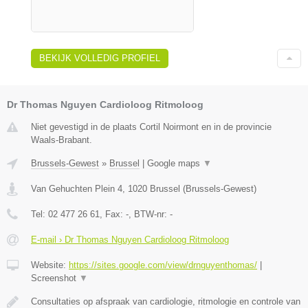
BEKIJK VOLLEDIG PROFIEL
Dr Thomas Nguyen Cardioloog Ritmoloog
Niet gevestigd in de plaats Cortil Noirmont en in de provincie
Waals-Brabant.
Brussels-Gewest
»
Brussel
|
Google maps
▼
Van Gehuchten Plein 4
,
1020
Brussel
(
Brussels-Gewest
)
Tel:
02 477 26 61
, Fax:
-
, BTW-nr:
-
E-mail › Dr Thomas Nguyen Cardioloog Ritmoloog
Website:
https://sites.google.com/view/drnguyenthomas/
|
Screenshot
▼
Consultaties op afspraak van cardiologie, ritmologie en controle van