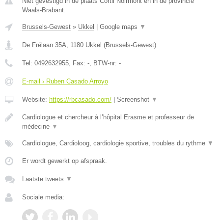
Niet gevestigd in de plaats Cortil Noirmont en in de provincie
Waals-Brabant.
Brussels-Gewest
»
Ukkel
|
Google maps
▼
De Frélaan 35A
,
1180
Ukkel
(
Brussels-Gewest
)
Tel:
0492632955
, Fax:
-
, BTW-nr:
-
E-mail › Ruben Casado Arroyo
Website:
https://rbcasado.com/
|
Screenshot
▼
Cardiologue et chercheur à l’hôpital Erasme et professeur de
médecine
▼
Cardiologue, Cardioloog, cardiologie sportive, troubles du rythme
▼
Er wordt gewerkt op afspraak.
Laatste tweets
▼
Sociale media: