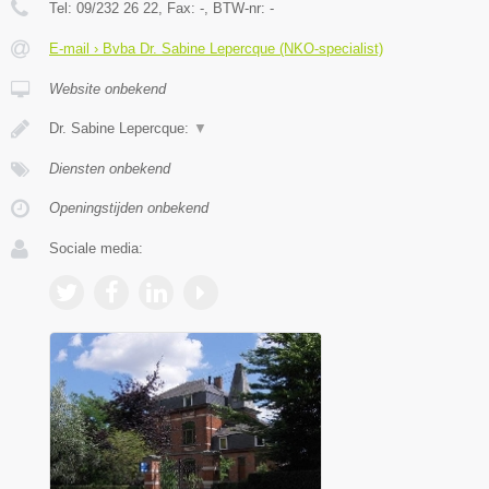
Tel:
09/232 26 22
, Fax:
-
, BTW-nr:
-
E-mail › Bvba Dr. Sabine Lepercque (NKO-specialist)
Website onbekend
Dr. Sabine Lepercque:
▼
Diensten onbekend
Openingstijden onbekend
Sociale media: