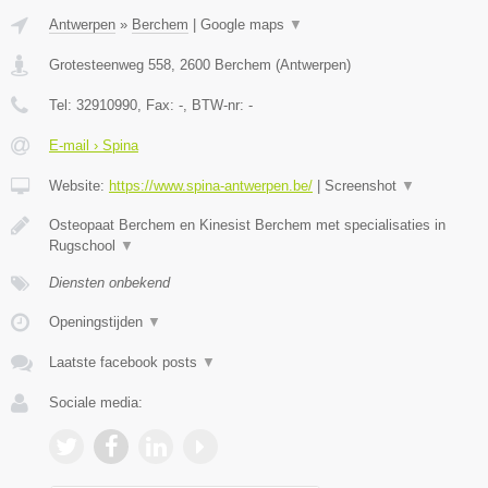
Antwerpen
»
Berchem
|
Google maps
▼
Grotesteenweg 558
,
2600
Berchem
(
Antwerpen
)
Tel:
32910990
, Fax:
-
, BTW-nr:
-
E-mail › Spina
Website:
https://www.spina-antwerpen.be/
|
Screenshot
▼
Osteopaat Berchem en Kinesist Berchem met specialisaties in
Rugschool
▼
Diensten onbekend
Openingstijden
▼
Laatste facebook posts
▼
Sociale media: