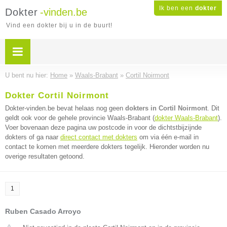
Ik ben een
dokter
Dokter
-vinden.be
Vind een dokter bij u in de buurt!
U bent nu hier:
Home
»
Waals-Brabant
»
Cortil Noirmont
Dokter Cortil Noirmont
Dokter-vinden.be bevat helaas nog geen
dokters in Cortil Noirmont
. Dit
geldt ook voor de gehele provincie Waals-Brabant (
dokter Waals-Brabant
).
Voer bovenaan deze pagina uw postcode in voor de dichtstbijzijnde
dokters of ga naar
direct contact met dokters
om via één e-mail in
contact te komen met meerdere dokters tegelijk. Hieronder worden nu
overige resultaten getoond.
1
Ruben Casado Arroyo