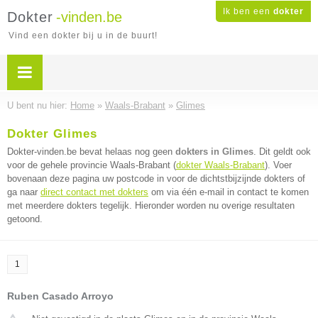
Ik ben een
dokter
Dokter
-vinden.be
Vind een dokter bij u in de buurt!
U bent nu hier:
Home
»
Waals-Brabant
»
Glimes
Dokter Glimes
Dokter-vinden.be bevat helaas nog geen
dokters in Glimes
. Dit geldt ook
voor de gehele provincie Waals-Brabant (
dokter Waals-Brabant
). Voer
bovenaan deze pagina uw postcode in voor de dichtstbijzijnde dokters of
ga naar
direct contact met dokters
om via één e-mail in contact te komen
met meerdere dokters tegelijk. Hieronder worden nu overige resultaten
getoond.
1
Ruben Casado Arroyo