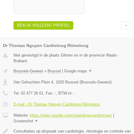
BEKIJK VOLLEDIG PROFIEL
Dr Thomas Nguyen Cardioloog Ritmoloog
Niet gevestigd in de plaats Glimes en in de provincie Waals-
Brabant.
Brussels-Gewest
»
Brussel
|
Google maps
▼
Van Gehuchten Plein 4
,
1020
Brussel
(
Brussels-Gewest
)
Tel:
02 477 26 61
, Fax:
-
, BTW-nr:
-
E-mail › Dr Thomas Nguyen Cardioloog Ritmoloog
Website:
https://sites.google.com/view/drnguyenthomas/
|
Screenshot
▼
Consultaties op afspraak van cardiologie, ritmologie en controle van