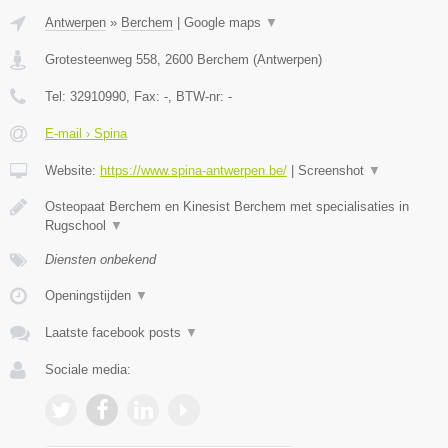
Antwerpen
»
Berchem
|
Google maps
▼
Grotesteenweg 558
,
2600
Berchem
(
Antwerpen
)
Tel:
32910990
, Fax:
-
, BTW-nr:
-
E-mail › Spina
Website:
https://www.spina-antwerpen.be/
|
Screenshot
▼
Osteopaat Berchem en Kinesist Berchem met specialisaties in
Rugschool
▼
Diensten onbekend
Openingstijden
▼
Laatste facebook posts
▼
Sociale media: