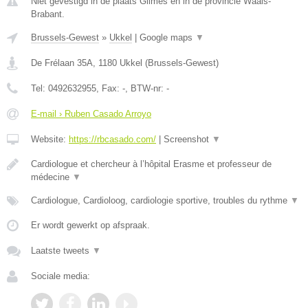
Niet gevestigd in de plaats Glimes en in de provincie Waals-
Brabant.
Brussels-Gewest
»
Ukkel
|
Google maps
▼
De Frélaan 35A
,
1180
Ukkel
(
Brussels-Gewest
)
Tel:
0492632955
, Fax:
-
, BTW-nr:
-
E-mail › Ruben Casado Arroyo
Website:
https://rbcasado.com/
|
Screenshot
▼
Cardiologue et chercheur à l’hôpital Erasme et professeur de
médecine
▼
Cardiologue, Cardioloog, cardiologie sportive, troubles du rythme
▼
Er wordt gewerkt op afspraak.
Laatste tweets
▼
Sociale media: