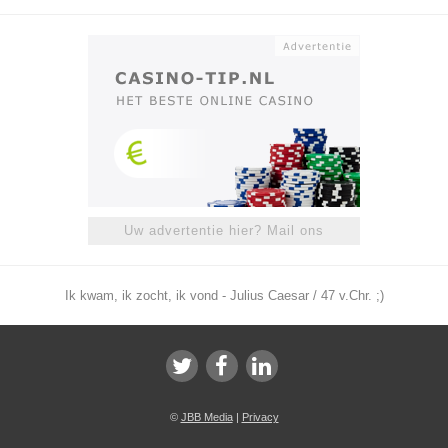
Uw advertentie hier? Mail ons
Ik kwam, ik zocht, ik vond - Julius Caesar / 47 v.Chr. ;)
©
JBB Media
|
Privacy