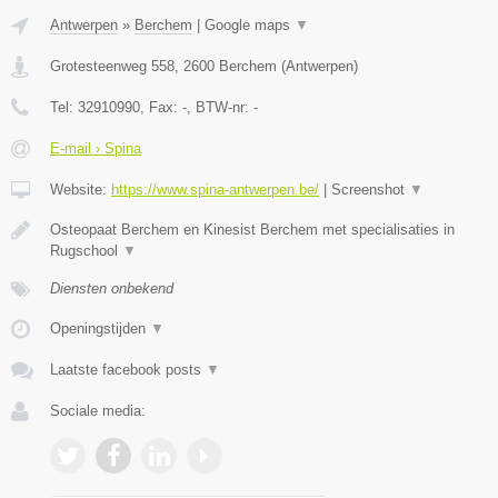
Antwerpen
»
Berchem
|
Google maps
▼
Grotesteenweg 558
,
2600
Berchem
(
Antwerpen
)
Tel:
32910990
, Fax:
-
, BTW-nr:
-
E-mail › Spina
Website:
https://www.spina-antwerpen.be/
|
Screenshot
▼
Osteopaat Berchem en Kinesist Berchem met specialisaties in
Rugschool
▼
Diensten onbekend
Openingstijden
▼
Laatste facebook posts
▼
Sociale media: