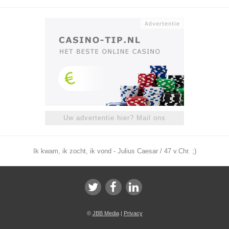
Uw advertentie hier? Mail ons
Ik kwam, ik zocht, ik vond - Julius Caesar / 47 v.Chr. ;)
©
JBB Media
|
Privacy