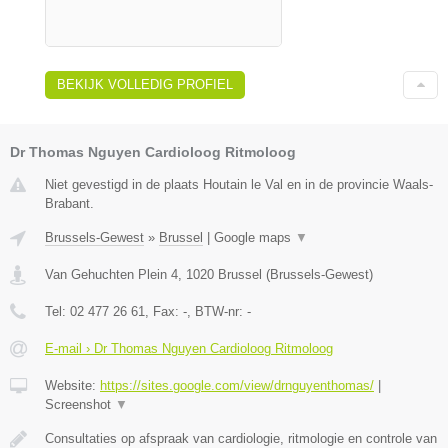
BEKIJK VOLLEDIG PROFIEL
Dr Thomas Nguyen Cardioloog Ritmoloog
Niet gevestigd in de plaats Houtain le Val en in de provincie Waals-
Brabant.
Brussels-Gewest
»
Brussel
|
Google maps
▼
Van Gehuchten Plein 4
,
1020
Brussel
(
Brussels-Gewest
)
Tel:
02 477 26 61
, Fax:
-
, BTW-nr:
-
E-mail › Dr Thomas Nguyen Cardioloog Ritmoloog
Website:
https://sites.google.com/view/drnguyenthomas/
|
Screenshot
▼
Consultaties op afspraak van cardiologie, ritmologie en controle van