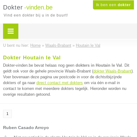
Ik ben een
dokter
Dokter
-vinden.be
Vind een dokter bij u in de buurt!
U bent nu hier:
Home
»
Waals-Brabant
»
Houtain le Val
Dokter Houtain le Val
Dokter-vinden.be bevat helaas nog geen
dokters in Houtain le Val
. Dit
geldt ook voor de gehele provincie Waals-Brabant (
dokter Waals-Brabant
).
Voer bovenaan deze pagina uw postcode in voor de dichtstbijzijnde
dokters of ga naar
direct contact met dokters
om via één e-mail in
contact te komen met meerdere dokters tegelijk. Hieronder worden nu
overige resultaten getoond.
1
Ruben Casado Arroyo