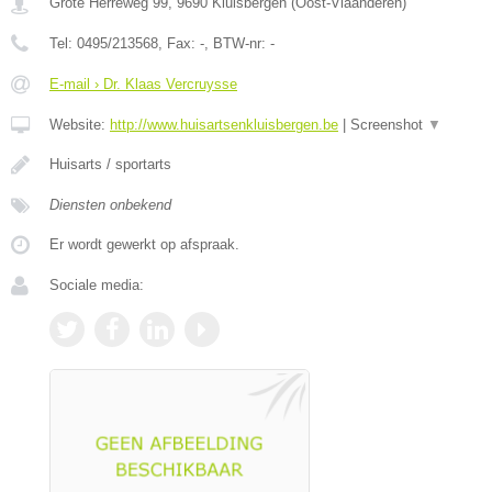
Grote Herreweg 99
,
9690
Kluisbergen
(
Oost-Vlaanderen
)
Tel:
0495/213568
, Fax:
-
, BTW-nr:
-
E-mail › Dr. Klaas Vercruysse
Website:
http://www.huisartsenkluisbergen.be
|
Screenshot
▼
Huisarts / sportarts
Diensten onbekend
Er wordt gewerkt op afspraak.
Sociale media: