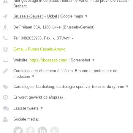
Niet gevestigd in de plaats Houtain le Val en in de provincie Waals-
Brabant.
Brussels-Gewest
»
Ukkel
|
Google maps
▼
De Frélaan 35A
,
1180
Ukkel
(
Brussels-Gewest
)
Tel:
0492632955
, Fax:
-
, BTW-nr:
-
E-mail › Ruben Casado Arroyo
Website:
https://rbcasado.com/
|
Screenshot
▼
Cardiologue et chercheur à l’hôpital Erasme et professeur de
médecine
▼
Cardiologue, Cardioloog, cardiologie sportive, troubles du rythme
▼
Er wordt gewerkt op afspraak.
Laatste tweets
▼
Sociale media: