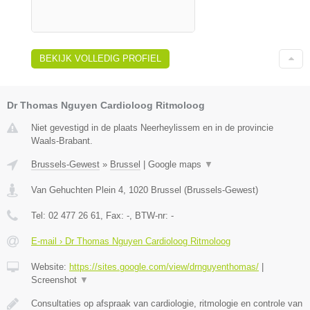
BEKIJK VOLLEDIG PROFIEL
Dr Thomas Nguyen Cardioloog Ritmoloog
Niet gevestigd in de plaats Neerheylissem en in de provincie
Waals-Brabant.
Brussels-Gewest
»
Brussel
|
Google maps
▼
Van Gehuchten Plein 4
,
1020
Brussel
(
Brussels-Gewest
)
Tel:
02 477 26 61
, Fax:
-
, BTW-nr:
-
E-mail › Dr Thomas Nguyen Cardioloog Ritmoloog
Website:
https://sites.google.com/view/drnguyenthomas/
|
Screenshot
▼
Consultaties op afspraak van cardiologie, ritmologie en controle van