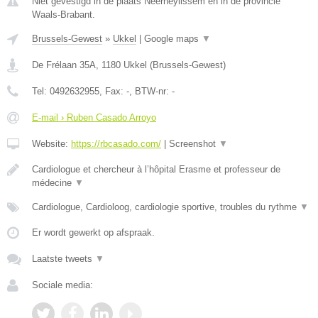
Niet gevestigd in de plaats Neerheylissem en in de provincie
Waals-Brabant.
Brussels-Gewest
»
Ukkel
|
Google maps
▼
De Frélaan 35A
,
1180
Ukkel
(
Brussels-Gewest
)
Tel:
0492632955
, Fax:
-
, BTW-nr:
-
E-mail › Ruben Casado Arroyo
Website:
https://rbcasado.com/
|
Screenshot
▼
Cardiologue et chercheur à l’hôpital Erasme et professeur de
médecine
▼
Cardiologue, Cardioloog, cardiologie sportive, troubles du rythme
▼
Er wordt gewerkt op afspraak.
Laatste tweets
▼
Sociale media: