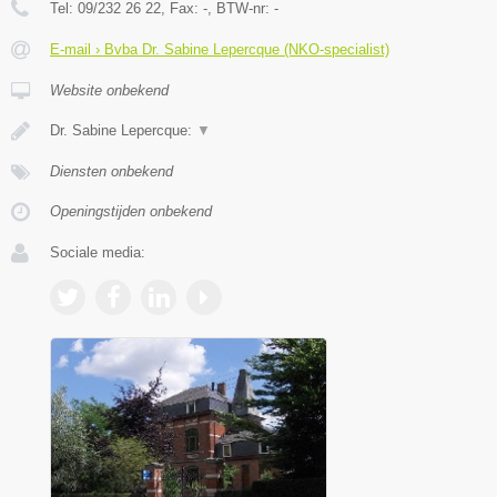
Tel:
09/232 26 22
, Fax:
-
, BTW-nr:
-
E-mail › Bvba Dr. Sabine Lepercque (NKO-specialist)
Website onbekend
Dr. Sabine Lepercque:
▼
Diensten onbekend
Openingstijden onbekend
Sociale media: