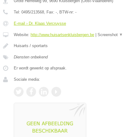
Grote Herreweg 99
,
9690
Kluisbergen
(
Oost-Vlaanderen
)
Tel:
0495/213568
, Fax:
-
, BTW-nr:
-
E-mail › Dr. Klaas Vercruysse
Website:
http://www.huisartsenkluisbergen.be
|
Screenshot
▼
Huisarts / sportarts
Diensten onbekend
Er wordt gewerkt op afspraak.
Sociale media: