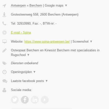
Antwerpen
»
Berchem
|
Google maps
▼
Grotesteenweg 558
,
2600
Berchem
(
Antwerpen
)
Tel:
32910990
, Fax:
-
, BTW-nr:
-
E-mail › Spina
Website:
https://www.spina-antwerpen.be/
|
Screenshot
▼
Osteopaat Berchem en Kinesist Berchem met specialisaties in
Rugschool
▼
Diensten onbekend
Openingstijden
▼
Laatste facebook posts
▼
Sociale media: