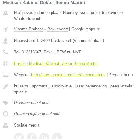
Medisch Kabinet Dokter Benno Martini
Niet gevestigd in de plaats Neerheylissem en in de provincie
Waals-Brabant.
Vlaams-Brabant
»
Bekkevoort
|
Google maps
▼
Nieuwstraat 1
,
3460
Bekkevoort
(
Vlaams-Brabant
)
Tel:
013313667
, Fax:
-
, BTW-nr:
NVT
E-mail › Medisch Kabinet Dokter Benno Martini
Website:
http://sites.google.com/site/bennomartini/
|
Screenshot
▼
huisarts , sportarts , shockwave , laser behandeling , pees letsels ,
spier
▼
Diensten onbekend
Openingstijden onbekend
Sociale media: