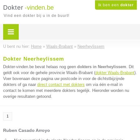
Ik ben een
dokter
Dokter
-vinden.be
Vind een dokter bij u in de buurt!
U bent nu hier:
Home
»
Waals-Brabant
»
Neerheylissem
Dokter Neerheylissem
Dokter-vinden.be bevat helaas nog geen
dokters in Neerheylissem
. Dit
geldt ook voor de gehele provincie Waals-Brabant (
dokter Waals-Brabant
).
Voer bovenaan deze pagina uw postcode in voor de dichtstbijzijnde
dokters of ga naar
direct contact met dokters
om via één e-mail in
contact te komen met meerdere dokters tegelijk. Hieronder worden nu
overige resultaten getoond.
1
Ruben Casado Arroyo