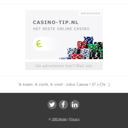
Uw advertentie hier? Mail ons
Ik kwam, ik zocht, ik vond - Julius Caesar / 47 v.Chr. ;)
©
JBB Media
|
Privacy