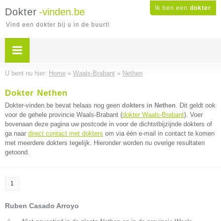
Ik ben een
dokter
Dokter
-vinden.be
Vind een dokter bij u in de buurt!
U bent nu hier:
Home
»
Waals-Brabant
»
Nethen
Dokter Nethen
Dokter-vinden.be bevat helaas nog geen
dokters in Nethen
. Dit geldt ook
voor de gehele provincie Waals-Brabant (
dokter Waals-Brabant
). Voer
bovenaan deze pagina uw postcode in voor de dichtstbijzijnde dokters of
ga naar
direct contact met dokters
om via één e-mail in contact te komen
met meerdere dokters tegelijk. Hieronder worden nu overige resultaten
getoond.
1
Ruben Casado Arroyo