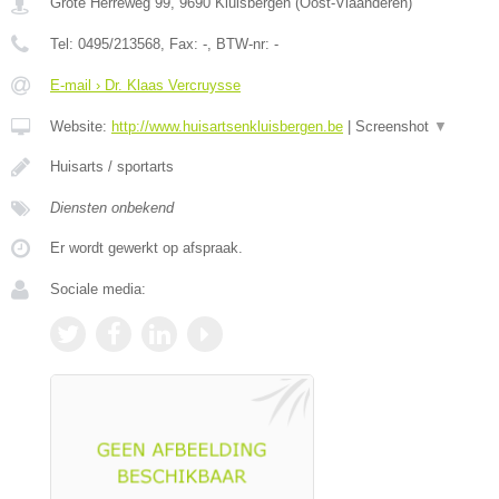
Grote Herreweg 99
,
9690
Kluisbergen
(
Oost-Vlaanderen
)
Tel:
0495/213568
, Fax:
-
, BTW-nr:
-
E-mail › Dr. Klaas Vercruysse
Website:
http://www.huisartsenkluisbergen.be
|
Screenshot
▼
Huisarts / sportarts
Diensten onbekend
Er wordt gewerkt op afspraak.
Sociale media: