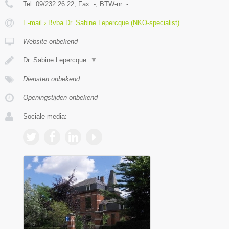
Tel:
09/232 26 22
, Fax:
-
, BTW-nr:
-
E-mail › Bvba Dr. Sabine Lepercque (NKO-specialist)
Website onbekend
Dr. Sabine Lepercque:
▼
Diensten onbekend
Openingstijden onbekend
Sociale media: