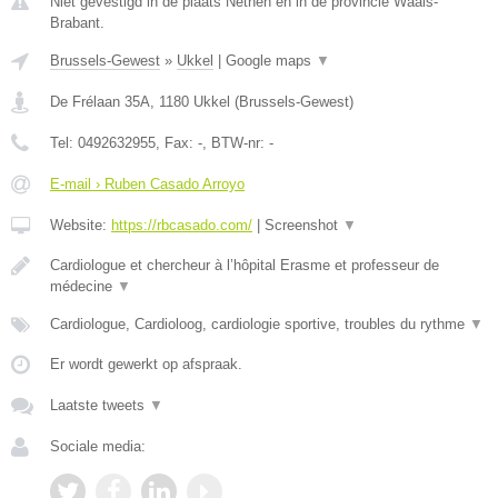
Niet gevestigd in de plaats Nethen en in de provincie Waals-
Brabant.
Brussels-Gewest
»
Ukkel
|
Google maps
▼
De Frélaan 35A
,
1180
Ukkel
(
Brussels-Gewest
)
Tel:
0492632955
, Fax:
-
, BTW-nr:
-
E-mail › Ruben Casado Arroyo
Website:
https://rbcasado.com/
|
Screenshot
▼
Cardiologue et chercheur à l’hôpital Erasme et professeur de
médecine
▼
Cardiologue, Cardioloog, cardiologie sportive, troubles du rythme
▼
Er wordt gewerkt op afspraak.
Laatste tweets
▼
Sociale media: