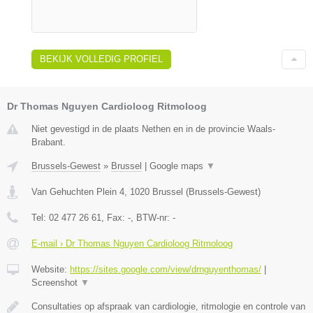
BEKIJK VOLLEDIG PROFIEL
Dr Thomas Nguyen Cardioloog Ritmoloog
Niet gevestigd in de plaats Nethen en in de provincie Waals-
Brabant.
Brussels-Gewest
»
Brussel
|
Google maps
▼
Van Gehuchten Plein 4
,
1020
Brussel
(
Brussels-Gewest
)
Tel:
02 477 26 61
, Fax:
-
, BTW-nr:
-
E-mail › Dr Thomas Nguyen Cardioloog Ritmoloog
Website:
https://sites.google.com/view/drnguyenthomas/
|
Screenshot
▼
Consultaties op afspraak van cardiologie, ritmologie en controle van