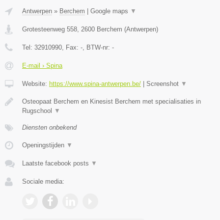
Antwerpen
»
Berchem
|
Google maps
▼
Grotesteenweg 558
,
2600
Berchem
(
Antwerpen
)
Tel:
32910990
, Fax:
-
, BTW-nr:
-
E-mail › Spina
Website:
https://www.spina-antwerpen.be/
|
Screenshot
▼
Osteopaat Berchem en Kinesist Berchem met specialisaties in
Rugschool
▼
Diensten onbekend
Openingstijden
▼
Laatste facebook posts
▼
Sociale media: