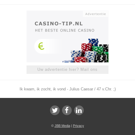
Uw advertentie hier? Mail ons
Ik kwam, ik zocht, ik vond - Julius Caesar / 47 v.Chr. ;)
©
JBB Media
|
Privacy