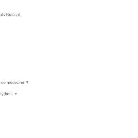
als-Brabant.
ur de médecine
▼
u rythme
▼