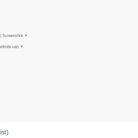
|
Screenshot
▼
ontrole van
▼
st)