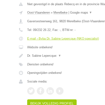
Niet gevestigd in de plaats Rebecq en in de provincie Wa
Oost-Vlaanderen
»
Merelbeke
|
Google maps
▼
Gaversesteenweg 161
,
9820
Merelbeke
(
Oost-Vlaandere
Tel:
09/232 26 22
, Fax:
-
, BTW-nr:
-
E-mail › Bvba Dr. Sabine Lepercque (NKO-specialist)
Website onbekend
Dr. Sabine Lepercque:
▼
Diensten onbekend
Openingstijden onbekend
Sociale media:
BEKIJK VOLLEDIG PROFIEL