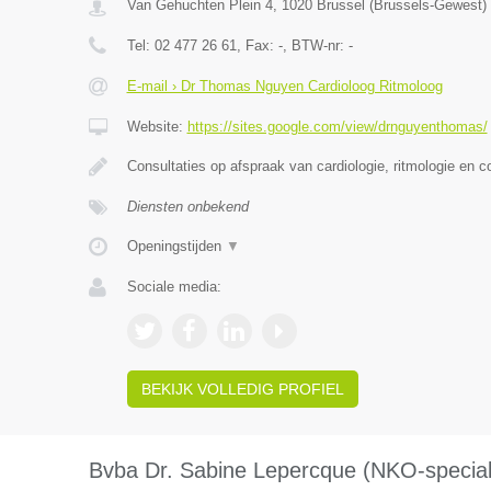
Van Gehuchten Plein 4
,
1020
Brussel
(
Brussels-Gewest
)
Tel:
02 477 26 61
, Fax:
-
, BTW-nr:
-
E-mail › Dr Thomas Nguyen Cardioloog Ritmoloog
Website:
https://sites.google.com/view/drnguyenthomas/
Consultaties op afspraak van cardiologie, ritmologie en c
Diensten onbekend
Openingstijden
▼
Sociale media:
BEKIJK VOLLEDIG PROFIEL
Bvba Dr. Sabine Lepercque (NKO-speciali