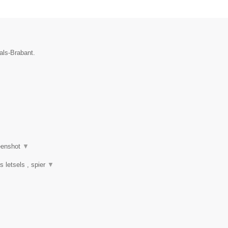
als-Brabant.
eenshot
▼
s letsels , spier
▼