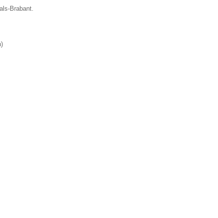
als-Brabant.
n
)