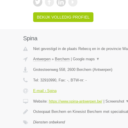
BEKIJK VOLLEDIG PROFIEL
Spina
Niet gevestigd in de plaats Rebecq en in de provincie Wa
Antwerpen
»
Berchem
|
Google maps
▼
Grotesteenweg 558
,
2600
Berchem
(
Antwerpen
)
Tel:
32910990
, Fax:
-
, BTW-nr:
-
E-mail › Spina
Website:
https://www.spina-antwerpen.be/
|
Screenshot
Osteopaat Berchem en Kinesist Berchem met specialisa
Diensten onbekend