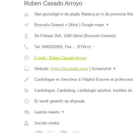
Ruben Casado Arroyo
Niet gevestigd in de plaats Rebecq en in de provincie Wa
Brussels-Gewest
»
Ukkel
|
Google maps
▼
De Frélaan 35A
,
1180
Ukkel
(
Brussels-Gewest
)
Tel:
0492632955
, Fax:
-
, BTW-nr:
-
E-mail › Ruben Casado Arroyo
Website:
https://rbcasado.com/
|
Screenshot
▼
Cardiologue et chercheur à l’hôpital Erasme et professe
Cardiologue, Cardioloog, cardiologie sportive, troubles d
Er wordt gewerkt op afspraak.
Laatste tweets
▼
Sociale media: