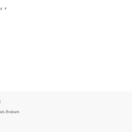
ot
▼
g
als-Brabant.