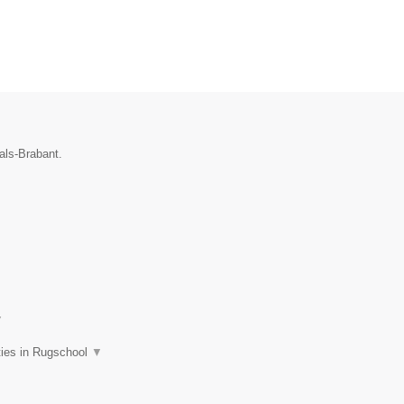
als-Brabant.
▼
ties in Rugschool
▼